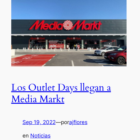
Los Outlet Days llegan a
Media Markt
Sep 19, 2022
—
por
ajflores
en
Noticias