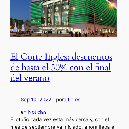
El Corte Inglés: descuentos
de hasta el 50% con el final
del verano
Sep 10, 2022
—
por
ajflores
en
Noticias
El otoño cada vez está más cerca y, con el
mes de septiembre ya iniciado, ahora llega el