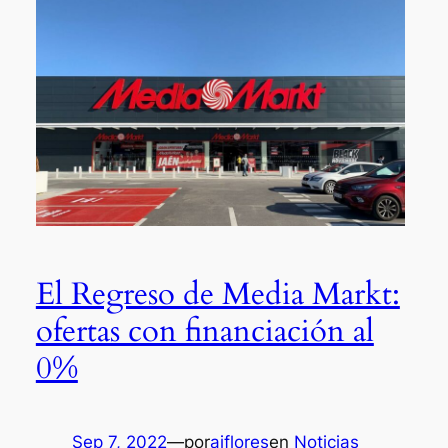
El Regreso de Media Markt:
ofertas con financiación al
0%
Sep 7, 2022
—
por
ajflores
en
Noticias