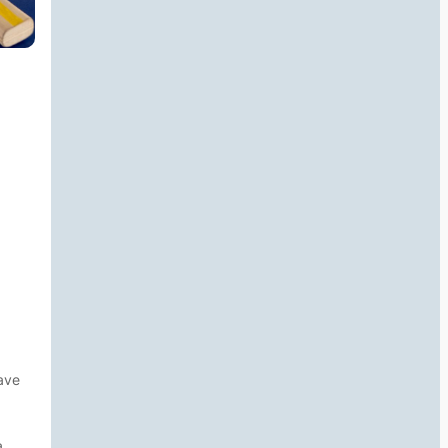
ave
a