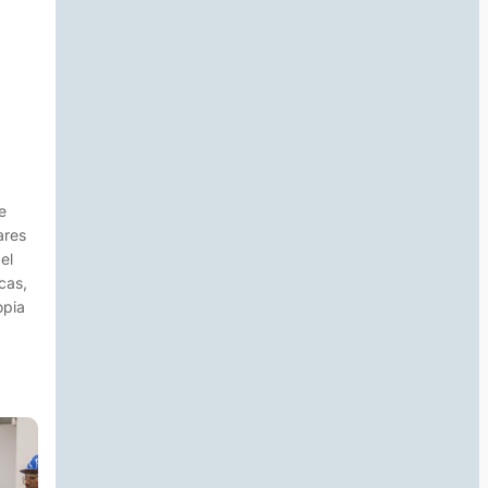
e
ares
el
cas,
opia