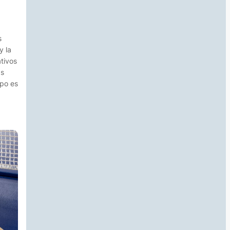
s
y la
ativos
as
mpo es