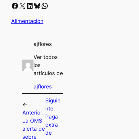
Facebook
X
LinkedIn
Bluesky
Whatsapp
Alimentación
ajflores
Ver todos
los
artículos de
ajflores
Siguie
←
nte:
Anterior:
Paga
La OMS
extra
alerta de
de
sobre