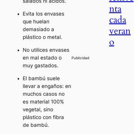
salados ni ácidos.
nta
Evita los envases
cada
que huelan
veran
demasiado a
plástico o metal.
o
No utilices envases
en mal estado o
muy gastados.
El bambú suele
llevar a engaños: en
muchos casos no
es material 100%
vegetal, sino
plástico con fibra
de bambú.