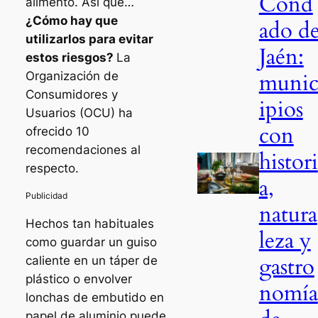
Cond
alimento. Así que…
¿Cómo hay que
ado d
utilizarlos para evitar
Jaén:
estos riesgos?
La
muni
Organización de
Consumidores y
ipios
Usuarios (OCU) ha
con
ofrecido 10
recomendaciones al
histori
respecto.
a,
natura
Hechos tan habituales
leza y
como guardar un guiso
gastro
caliente en un táper de
plástico o envolver
nomía
lonchas de embutido en
papel de aluminio puede