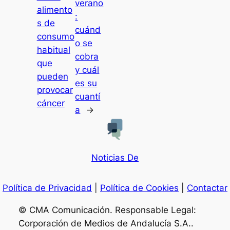
verano
alimento
:
s de
cuánd
consumo
o se
habitual
cobra
que
y cuál
pueden
es su
provocar
cuantí
cáncer
a
→
Noticias De
Política de Privacidad
|
Política de Cookies
|
Contactar
© CMA Comunicación. Responsable Legal:
Corporación de Medios de Andalucía S.A..