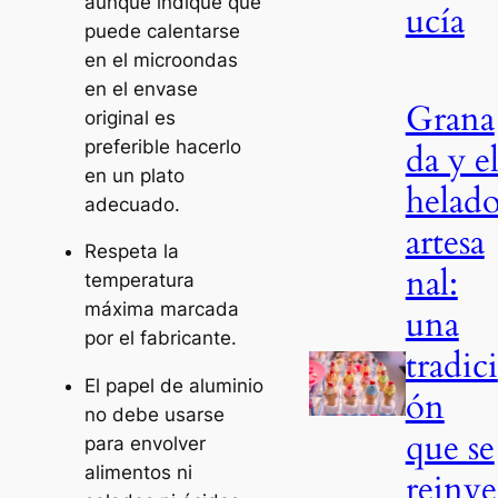
aunque indique que
ucía
puede calentarse
en el microondas
en el envase
Grana
original es
preferible hacerlo
da y e
en un plato
helad
adecuado.
artesa
Respeta la
nal:
temperatura
máxima marcada
una
por el fabricante.
tradici
El papel de aluminio
ón
no debe usarse
que se
para envolver
alimentos ni
reinve