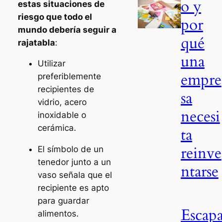
o y
estas situaciones de
riesgo que todo el
por
mundo debería seguir a
qué
rajatabla
:
una
Utilizar
empre
preferiblemente
recipientes de
sa
vidrio, acero
necesi
inoxidable o
cerámica.
ta
reinve
El símbolo de un
tenedor junto a un
ntarse
vaso señala que el
recipiente es apto
para guardar
Escap
alimentos.