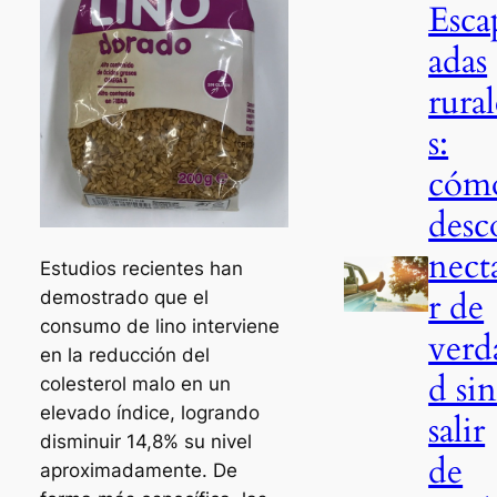
Esca
adas
rural
s:
cóm
desc
nect
Estudios recientes han
r de
demostrado que el
consumo de lino interviene
verd
en la reducción del
d si
colesterol malo en un
elevado índice, logrando
salir
disminuir 14,8% su nivel
de
aproximadamente. De