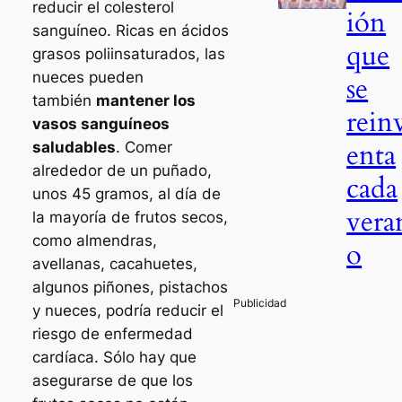
reducir el colesterol
ión
sanguíneo. Ricas en ácidos
que
grasos poliinsaturados, las
nueces pueden
se
también
mantener los
rein
vasos sanguíneos
enta
saludables
. Comer
alrededor de un puñado,
cada
unos 45 gramos, al día de
vera
la mayoría de frutos secos,
como almendras,
o
avellanas, cacahuetes,
algunos piñones, pistachos
y nueces, podría reducir el
riesgo de enfermedad
cardíaca. Sólo hay que
asegurarse de que los