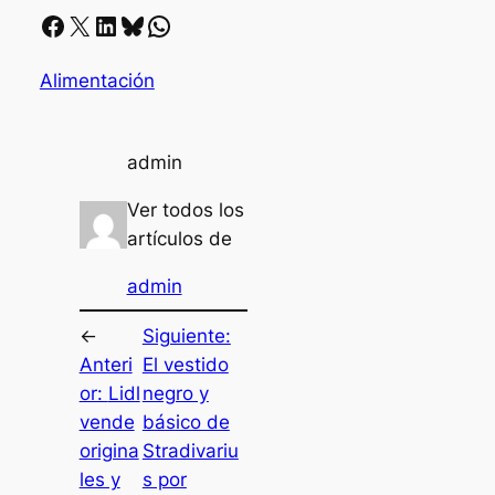
Facebook
X
LinkedIn
Bluesky
Whatsapp
Alimentación
admin
Ver todos los
artículos de
admin
←
Siguiente:
Anteri
El vestido
or:
Lidl
negro y
vende
básico de
origina
Stradivariu
les y
s por