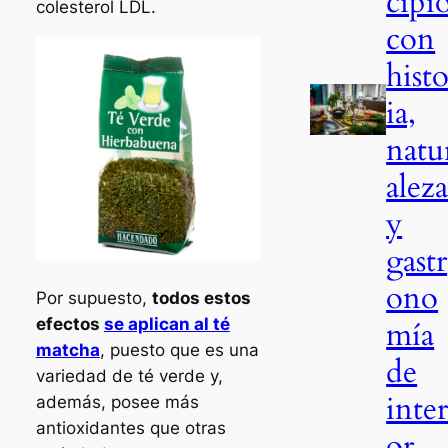
cipi
colesterol LDL.
con
histo
ia,
natu
alez
y
gastr
ono
Por supuesto,
todos estos
mía
efectos
se aplican al té
matcha
, puesto que es una
de
variedad de té verde y,
inter
además, posee más
antioxidantes que otras
or