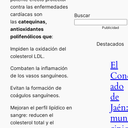
contra las enfermedades
cardíacas son
Buscar
las
catequinas,
antioxidantes
polifenólicos que
:
Destacados
Impiden la oxidación del
colesterol LDL.
El
Combaten la inflamación
Con
de los vasos sanguíneos.
ado
Evitan la formación de
de
coágulos sanguíneos.
Jaén
Mejoran el perfil lipídico en
mun
sangre: reducen el
colesterol total y el