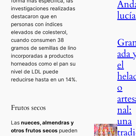
forma más específica, las
And
investigaciones realizadas
lucía
destacaron que en
personas con índices
elevados de colesterol,
Gra
cuando consumen 38
gramos de semillas de lino
ada 
incorporadas a productos
el
horneados como el pan su
nivel de LDL puede
hela
reducirse hasta en un 14%.
o
artes
Frutos secos
nal:
una
Las
nueces, almendras y
tradi
otros frutos secos
pueden