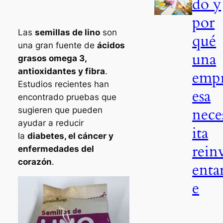
do y
por
Las
semillas de lino
son
qué
una gran fuente de
ácidos
una
grasos omega 3,
antioxidantes y fibra
.
emp
Estudios recientes han
esa
encontrado pruebas que
nece
sugieren que pueden
ayudar a reducir
ita
la
diabetes, el cáncer y
rein
enfermedades del
corazón
.
enta
e