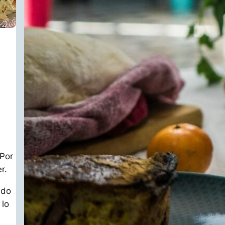
 Por
r.
ado
 lo