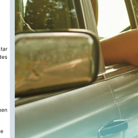
tar
des
nen
ue