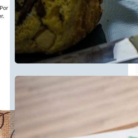
 Por
r.