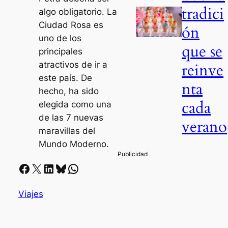
tradici
algo obligatorio. La
Ciudad Rosa es
ón
uno de los
que se
principales
atractivos de ir a
reinve
este país. De
nta
hecho, ha sido
cada
elegida como una
de las 7 nuevas
verano
maravillas del
Mundo Moderno.
Facebook
X
LinkedIn
Bluesky
Whatsapp
Viajes