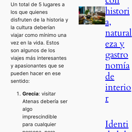
Un total de 5 lugares a
histori
los que quienes
a,
disfruten de la historia y
la cultura deberían
natural
viajar como mínimo una
eza y
vez en la vida. Estos
son algunos de los
gastro
viajes más interesantes
nomía
y apasionantes que se
de
pueden hacer en ese
sentido:
interio
Grecia
: visitar
r
Atenas debería ser
algo
imprescindible
Identi
para cualquier
persona, pero