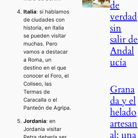
de
Italia
: si hablamos
verdad
de ciudades con
sin
historia, en Italia
se pueden visitar
salir de
muchas. Pero
Andal
vamos a destacar
ucía
a Roma, un
destino en el que
conocer el Foro, el
Coliseo, las
Grana
Termas de
da y el
Caracalla o el
Panteón de Agripa.
helado
artesan
Jordania
: en
Jordania visitar
al: una
Petra debería ser