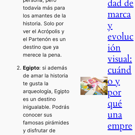
dad de
todavía más para
marca
los amantes de la
y
historia. Solo por
ver el Acrópolis y
evoluc
el Partenón es un
ión
destino que ya
merece la pena.
visual:
cuánd
Egipto
: si además
de amar la historia
o y
te gusta la
por
arqueología, Egipto
es un destino
qué
inigualable. Podrás
una
conocer sus
empre
famosas pirámides
y disfrutar de