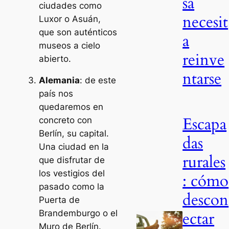
sa
ciudades como
necesit
Luxor o Asuán,
que son auténticos
a
museos a cielo
reinve
abierto.
ntarse
Alemania
: de este
país nos
quedaremos en
Escapa
concreto con
Berlín, su capital.
das
Una ciudad en la
rurales
que disfrutar de
los vestigios del
: cómo
pasado como la
descon
Puerta de
ectar
Brandemburgo o el
Muro de Berlín.