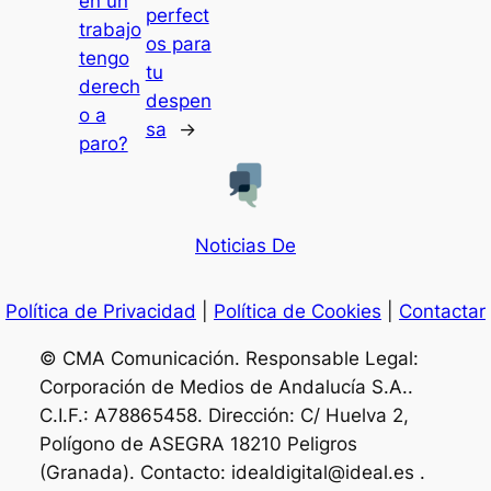
en un
perfect
trabajo
os para
tengo
tu
derech
despen
o a
sa
→
paro?
Noticias De
Política de Privacidad
|
Política de Cookies
|
Contactar
© CMA Comunicación. Responsable Legal:
Corporación de Medios de Andalucía S.A..
C.I.F.: A78865458. Dirección: C/ Huelva 2,
Polígono de ASEGRA 18210 Peligros
(Granada). Contacto: idealdigital@ideal.es .