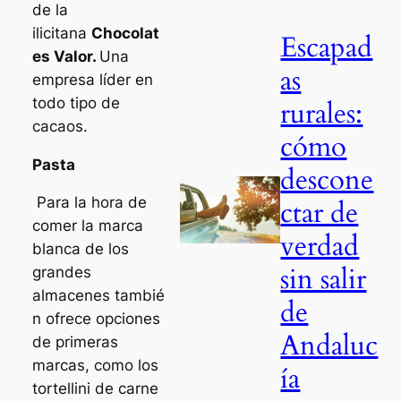
de la
ilicitana
Chocolat
Escapad
es Valor.
Una
as
empresa líder en
todo tipo de
rurales:
cacaos.
cómo
Pasta
descone
Para la hora de
ctar de
comer la marca
verdad
blanca de los
sin salir
grandes
almacenes tambié
de
n ofrece opciones
Andaluc
de primeras
marcas, como los
ía
tortellini de carne