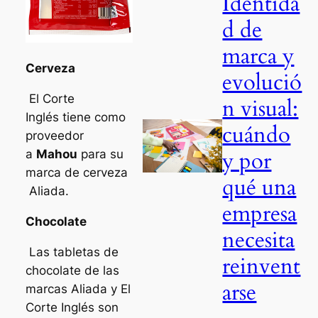
Identida
d de
marca y
Cerveza
evolució
El Corte
n visual:
Inglés tiene como
cuándo
proveedor
y por
a
Mahou
para su
marca de cerveza
qué una
Aliada.
empresa
Chocolate
necesita
Las tabletas de
reinvent
chocolate de las
arse
marcas Aliada y El
Corte Inglés son