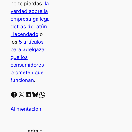
no te pierdas
la
verdad sobre la
empresa gallega
detrás del atún
Hacendado
o
los
5 artículos
para adelgazar
que los
consumidores
prometen que
funcionan
.
Facebook
X
LinkedIn
Bluesky
Whatsapp
Alimentación
admin