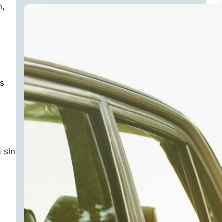
n,
as
 sin