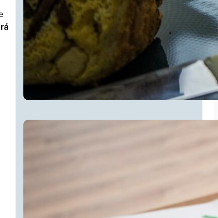
e
drá