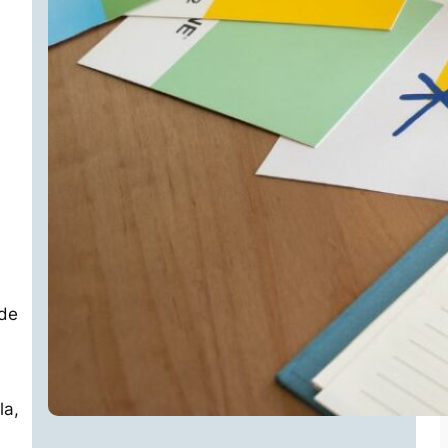
 de
la,