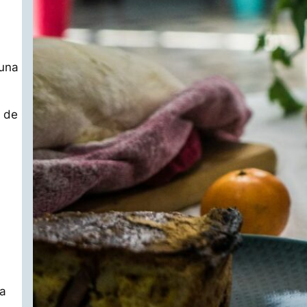
 una
n de
ra