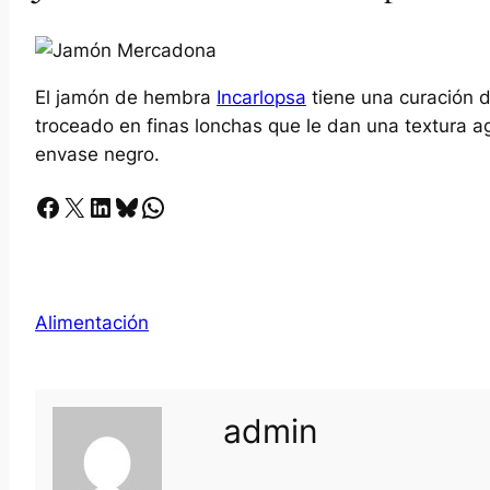
El jamón de hembra
Incarlopsa
tiene una curación d
troceado en finas lonchas que le dan una textura ag
envase negro.
Facebook
X
LinkedIn
Bluesky
Whatsapp
Alimentación
admin