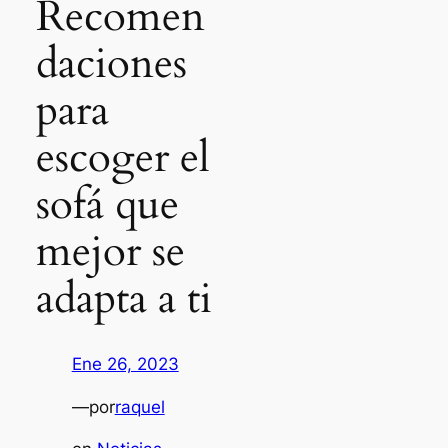
Recomen
daciones
para
escoger el
sofá que
mejor se
adapta a ti
Ene 26, 2023
—
por
raquel