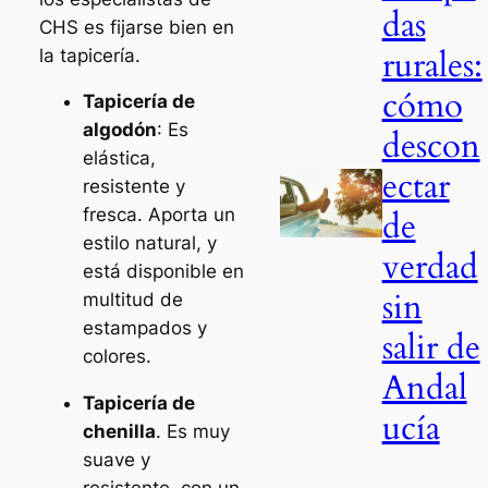
das
CHS es fijarse bien en
rurales:
la tapicería.
cómo
Tapicería de
algodón
: Es
descon
elástica,
ectar
resistente y
de
fresca. Aporta un
estilo natural, y
verdad
está disponible en
sin
multitud de
estampados y
salir de
colores.
Andal
Tapicería de
ucía
chenilla
. Es muy
suave y