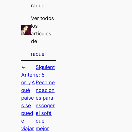
raquel
Ver todos
los
artículos
de
raquel
←
Siguient
Anteri
e:
5
or:
¿A
Recome
qué
ndacion
paíse
es para
s se
escoger
pued
el sofá
e
que
viajar
mejor