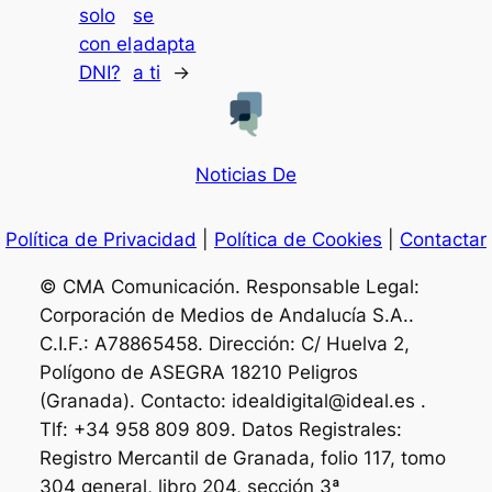
solo
se
con el
adapta
DNI?
a ti
→
Noticias De
Política de Privacidad
|
Política de Cookies
|
Contactar
© CMA Comunicación. Responsable Legal:
Corporación de Medios de Andalucía S.A..
C.I.F.: A78865458. Dirección: C/ Huelva 2,
Polígono de ASEGRA 18210 Peligros
(Granada). Contacto: idealdigital@ideal.es .
Tlf: +34 958 809 809. Datos Registrales:
Registro Mercantil de Granada, folio 117, tomo
304 general, libro 204, sección 3ª