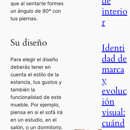
de
que al sentarte formes
interio
un ángulo de 90º con
tus piernas.
r
Su diseño
Identi
dad de
Para elegir el diseño
marca
deberás tener en
cuenta el estilo de la
y
estancia, tus gustos y
evoluc
también la
funcionalidad de este
ión
mueble. Por ejemplo,
visual:
piensa en si el sofá irá
cuánd
en un estudio, en el
salón, o un dormitorio.