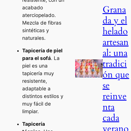
resistente, con un
Grana
acabado
aterciopelado.
da y el
Mezcla de fibras
helado
sintéticas y
naturales.
artesan
al: una
Tapicería de piel
para el sofá
. La
tradici
piel es una
ón que
tapicería muy
resistente,
se
adaptable a
reinve
distintos estilos y
muy fácil de
nta
limpiar.
cada
Tapicería
verano