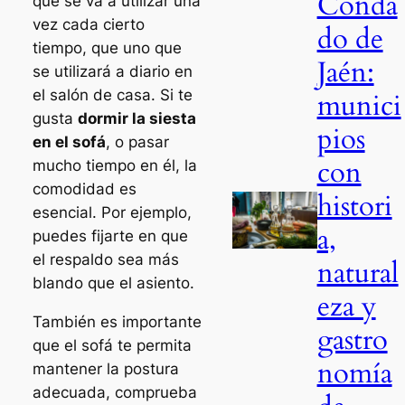
Conda
que se va a utilizar una
vez cada cierto
do de
tiempo, que uno que
Jaén:
se utilizará a diario en
el salón de casa. Si te
munici
gusta
dormir la siesta
pios
en el sofá
, o pasar
con
mucho tiempo en él, la
comodidad es
histori
esencial. Por ejemplo,
a,
puedes fijarte en que
el respaldo sea más
natural
blando que el asiento.
eza y
También es importante
gastro
que el sofá te permita
nomía
mantener la postura
adecuada, comprueba