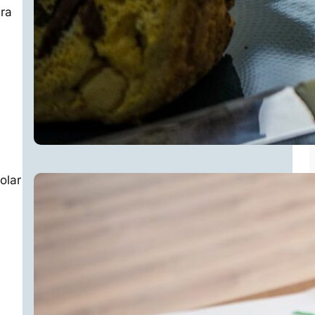
ara
olar