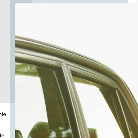
ble
de