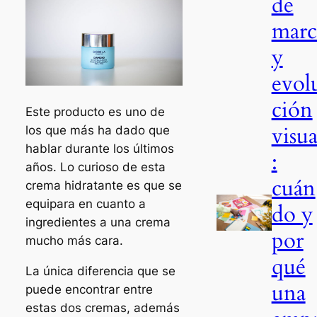
de
marc
y
evol
ción
Este producto es uno de
visua
los que más ha dado que
hablar durante los últimos
:
años. Lo curioso de esta
cuán
crema hidratante es que se
equipara en cuanto a
do y
ingredientes a una crema
por
mucho más cara.
qué
La única diferencia que se
una
puede encontrar entre
estas dos cremas, además