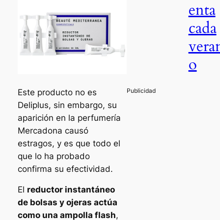
enta
cada
vera
o
Este producto no es
Deliplus, sin embargo, su
aparición en la perfumería
Mercadona causó
estragos, y es que todo el
que lo ha probado
confirma su efectividad.
El
reductor instantáneo
de bolsas y ojeras actúa
como una ampolla flash
,