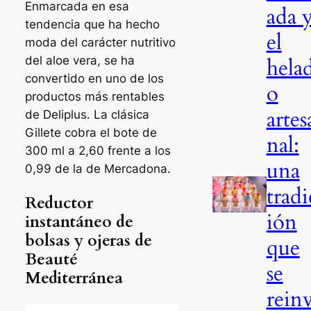
Enmarcada en esa
ada 
tendencia que ha hecho
el
moda del carácter nutritivo
del aloe vera, se ha
hela
convertido en uno de los
o
productos más rentables
artes
de Deliplus. La clásica
Gillete cobra el bote de
nal:
300 ml a 2,60 frente a los
una
0,99 de la de Mercadona.
tradi
Reductor
ión
instantáneo de
bolsas y ojeras de
que
Beauté
se
Mediterránea
rein