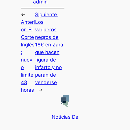
admin
←
Siguiente:
Anteri
Los
or:
El
vaqueros
Corte
negros de
Inglés
16€ en Zara
:
que hacen
nuev
figura de
o
infarto y no
límite
paran de
48
venderse
horas
→
Noticias De