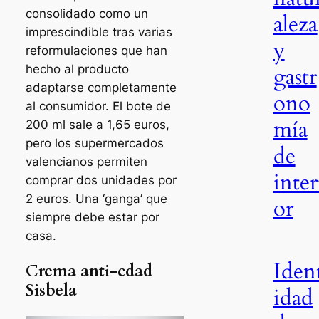
consolidado como un
aleza
imprescindible tras varias
y
reformulaciones que han
hecho al producto
gastr
adaptarse completamente
ono
al consumidor. El bote de
mía
200 ml sale a 1,65 euros,
pero los supermercados
de
valencianos permiten
inter
comprar dos unidades por
2 euros. Una ‘ganga’ que
or
siempre debe estar por
casa.
Iden
Crema anti-edad
Sisbela
idad