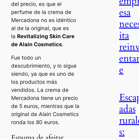
emp
del precio, es que el
esa
perfume de la crema de
Mercadona no es idéntico
nece
al de la original, que es
ita
la
Revitalizing Skin Care
rein
de Alain Cosmetics
.
entar
Fue todo un
descubrimiento, y lo sigue
e
siendo, ya que es uno de
los productos más
vendidos. La crema de
Esca
Mercadona tiene un precio
adas
de 5 euros, mientras que la
original de Alain Cosmetics
rural
ronda los 80 euros.
s:
Espuma de afeitar