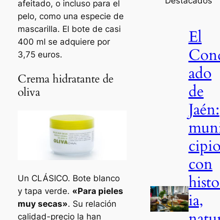
Destacados
afeitado, o incluso para el
pelo, como una especie de
mascarilla. El bote de casi
El
400 ml se adquiere por
Con
3,75 euros.
ado
Crema hidratante de
de
oliva
Jaén:
mun
cipio
con
histo
Un CLÁSICO. Bote blanco
y tapa verde.
«Para pieles
ia,
muy secas»
. Su relación
natu
calidad-precio la han