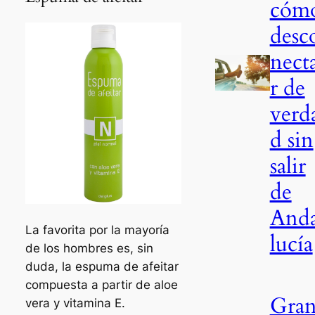
cóm
desc
nect
r de
verd
d sin
salir
de
And
La favorita por la mayoría
lucía
de los hombres es, sin
duda, la espuma de afeitar
compuesta a partir de aloe
Gra
vera y vitamina E.