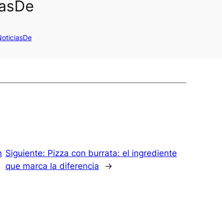
iasDe
oticiasDe
n
Siguiente:
Pizza con burrata: el ingrediente
que marca la diferencia
→