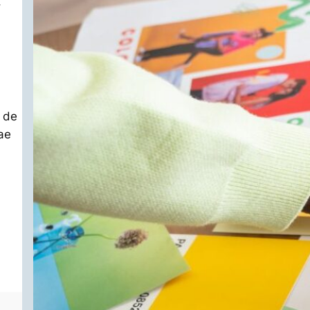
,
a de
ae