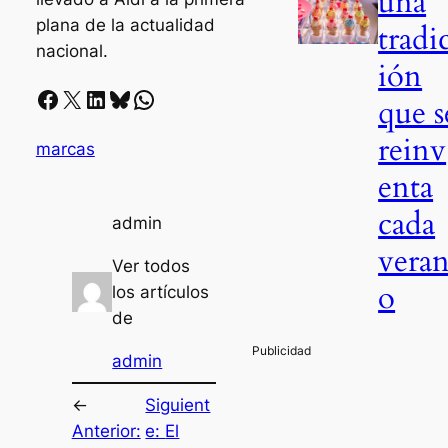
una
plana de la actualidad
tradi
nacional.
ión
Facebook
X
LinkedIn
Bluesky
Whatsapp
que s
reinv
marcas
enta
cada
admin
vera
Ver todos
o
los artículos
de
admin
←
Siguient
Anterior:
e:
El