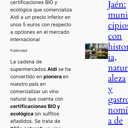
Jaén:
certificaciones BIO y
ecológica que comercializa
mun
Aldi a un precio inferior en
cipio
unos 5 euros con respecto
a opciones en el mercado
con
internacional
histo
ia,
La cadena de
natur
supermercados
Aldi
se ha
aleza
convertido en
pionera
en
nuestro país en
y
comercializar un vino
gastr
natural que cuenta con
certificaciones BIO y
nom
ecológica
sin sulfitos
a de
añadidos. Se trata de