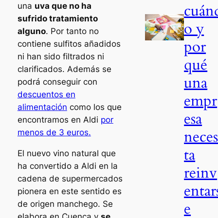
cuán
una
uva que no ha
sufrido tratamiento
o y
alguno
. Por tanto no
por
contiene sulfitos añadidos
ni han sido filtrados ni
qué
clarificados. Además se
una
podrá conseguir con
descuentos en
empr
alimentación
como los que
esa
encontramos en Aldi
por
neces
menos de 3 euros.
ta
El nuevo vino natural que
ha convertido a Aldi en la
reinv
cadena de supermercados
entar
pionera en este sentido es
e
de origen manchego. Se
elabora en Cuenca y
se