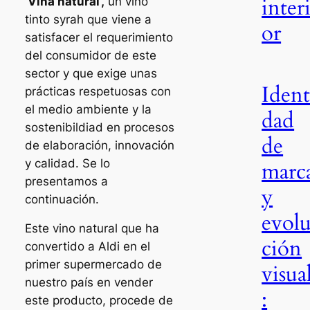
inter
‘Viña natural’,
un vino
tinto syrah que viene a
or
satisfacer el requerimiento
del consumidor de este
sector y que exige unas
Ident
prácticas respetuosas con
el medio ambiente y la
dad
sostenibildiad en procesos
de
de elaboración, innovación
y calidad. Se lo
marc
presentamos a
y
continuación.
evol
Este vino natural que ha
ción
convertido a Aldi en el
primer supermercado de
visua
nuestro país en vender
:
este producto, procede de