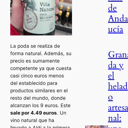
de
Anda
ucía
La poda se realiza de
Gran
forma natural. Además, su
precio es sumamente
da y
competente ya que cuesta
el
casi cinco euros menos
helad
del establecido para
productos similares en el
o
resto del mundo, donde
artes
alcanzan los 9 euros. Este
sale por 4.49 euros
. Un
nal:
vino natural que ha
llevado a Aldi a la primera