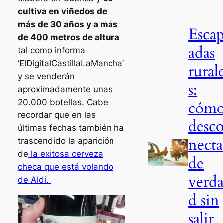
cultiva en viñedos de
más de 30 años y a más
Esca
de 400 metros de altura
adas
tal como informa
‘ElDigitalCastillaLaMancha’
rural
y se venderán
s:
aproximadamente unas
20.000 botellas. Cabe
cóm
recordar que en las
desc
últimas fechas también ha
necta
trascendido la aparición
de
la exitosa cerveza
de
checa que está volando
verd
de Aldi.
d sin
salir