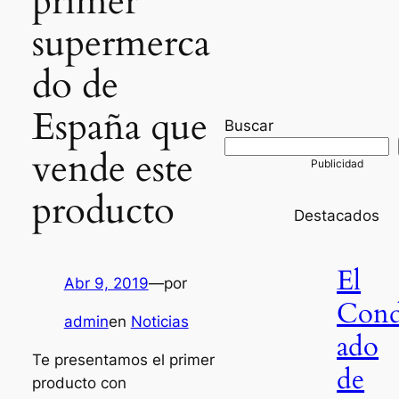
primer
supermerca
do de
España que
Buscar
vende este
producto
Destacados
El
Abr 9, 2019
—
por
Con
admin
en
Noticias
ado
Te presentamos el primer
de
producto con