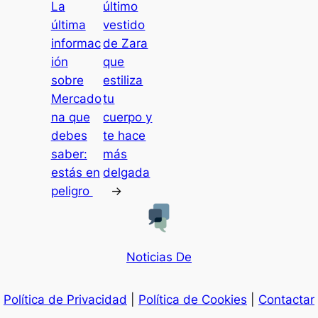
La
último
última
vestido
informac
de Zara
ión
que
sobre
estiliza
Mercado
tu
na que
cuerpo y
debes
te hace
saber:
más
estás en
delgada
peligro
→
Noticias De
Política de Privacidad
|
Política de Cookies
|
Contactar