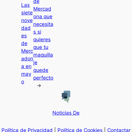
de
Las
Mercad
siete
ona que
nove
necesita
dad
s si
es
quieres
de
que tu
Merc
maquilla
adon
je
a en
quede
may
perfecto
o
→
Noticias De
Política de Privacidad
|
Política de Cookies
|
Contactar