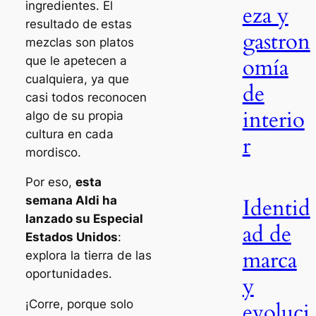
ingredientes. El
eza y
resultado de estas
gastron
mezclas son platos
omía
que le apetecen a
cualquiera, ya que
de
casi todos reconocen
interio
algo de su propia
cultura en cada
r
mordisco.
Por eso,
esta
Identid
semana Aldi ha
lanzado su Especial
ad de
Estados Unidos
:
marca
explora la tierra de las
oportunidades.
y
¡Corre, porque solo
evoluci