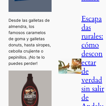
Escapa
Desde las galletas de
das
almendra, los
famosos caramelos
rurales:
de goma y galletas
cómo
donuts, hasta siropes,
cebolla crujiente o
descon
pepinillos. ¡No te lo
ectar
puedes perder!
de
verdad
sin salir
de