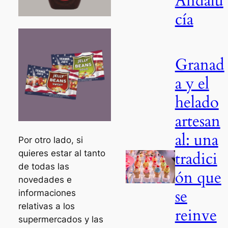
Andalu
cía
Granad
a y el
helado
artesan
al: una
Por otro lado, si
quieres estar al tanto
tradici
de todas las
ón que
novedades e
se
informaciones
relativas a los
reinve
supermercados y las