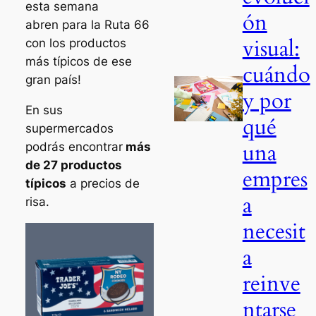
esta semana
ón
abren para la Ruta 66
visual:
con los productos
más típicos de ese
cuándo
gran país!
y por
En sus
qué
supermercados
una
podrás encontrar
más
de 27 productos
empres
típicos
a precios de
a
risa.
necesit
a
reinve
ntarse