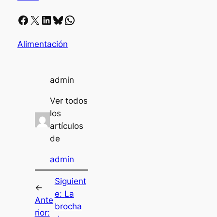
Facebook
X
LinkedIn
Bluesky
Whatsapp
Alimentación
admin
Ver todos
los
artículos
de
admin
Siguient
←
e:
La
Ante
brocha
rior: