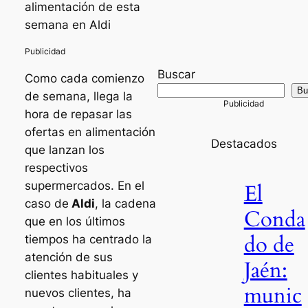
alimentación de esta
semana en Aldi
Buscar
Como cada comienzo
Bu
de semana, llega la
hora de repasar las
ofertas en alimentación
Destacados
que lanzan los
respectivos
supermercados. En el
El
caso de
Aldi
, la cadena
Conda
que en los últimos
do de
tiempos ha centrado la
atención de sus
Jaén:
clientes habituales y
munic
nuevos clientes, ha