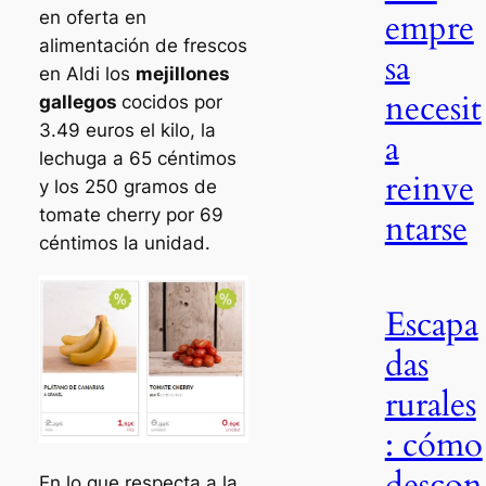
empre
en oferta en
alimentación de frescos
sa
en Aldi los
mejillones
necesit
gallegos
cocidos por
3.49 euros el kilo, la
a
lechuga a 65 céntimos
reinve
y los 250 gramos de
tomate cherry por 69
ntarse
céntimos la unidad.
Escapa
das
rurales
: cómo
descon
En lo que respecta a la