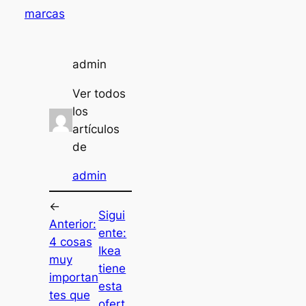
marcas
admin
Ver todos
los
artículos
de
admin
←
Sigui
Anterior:
ente:
4 cosas
Ikea
muy
tiene
importan
esta
tes que
ofert