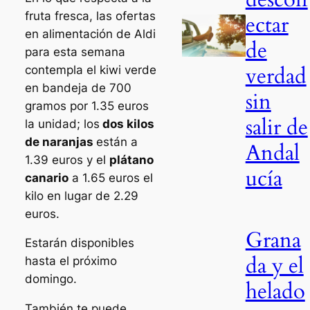
fruta fresca, las ofertas
ectar
en alimentación de Aldi
de
para esta semana
verdad
contempla el kiwi verde
en bandeja de 700
sin
gramos por 1.35 euros
salir de
la unidad; los
dos kilos
de naranjas
están a
Andal
1.39 euros y el
plátano
ucía
canario
a 1.65 euros el
kilo en lugar de 2.29
euros.
Grana
Estarán disponibles
da y el
hasta el próximo
domingo.
helado
También te puede