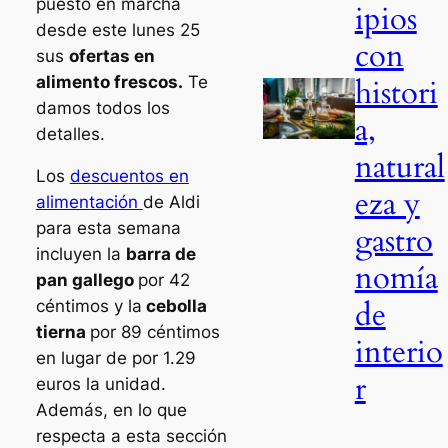
puesto en marcha
ipios
desde este lunes 25
con
sus
ofertas en
alimento frescos.
Te
histori
damos todos los
a,
detalles.
natural
Los
descuentos en
eza y
alimentación
de Aldi
para esta semana
gastro
incluyen la
barra de
nomía
pan gallego
por 42
de
céntimos y la
cebolla
tierna
por 89 céntimos
interio
en lugar de por 1.29
r
euros la unidad.
Además, en lo que
respecta a esta sección