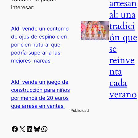
artesan
interesar:
al: una
tradici
Aldi vende un contorno
ón que
de ojos de espino cien
por cien natural que
se
podría superar a las
reinve
mejores marcas
nta
cada
Aldi vende un juego de
construcción para niños
verano
por menos de 20 euros
que arrasa en ventas
Facebook
X
LinkedIn
Bluesky
Whatsapp