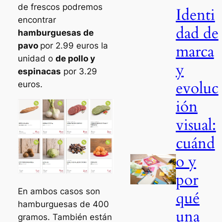
de frescos podremos
Identi
encontrar
dad de
hamburguesas de
pavo
por 2.99 euros la
marca
unidad o
de pollo y
y
espinacas
por 3.29
evoluc
euros.
ión
visual:
cuánd
o y
por
En ambos casos son
qué
hamburguesas de 400
una
gramos. También están