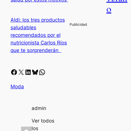
o
Aldi: los tres productos
saludables
recomendados por el
nutricionista Carlos Ríos
que te sorprenderán
Facebook
X
LinkedIn
Bluesky
Whatsapp
Moda
admin
Ver todos
los