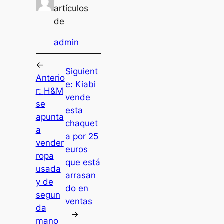
artículos
de
admin
←
Siguient
Anterio
e:
Kiabi
r:
H&M
vende
se
esta
apunta
chaquet
a
a por 25
vender
euros
ropa
que está
usada
arrasan
y de
do en
segun
ventas
da
→
mano