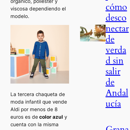
orgánico, poliéster y
cómo
viscosa dependiendo el
desco
modelo.
nectar
de
verda
d sin
salir
de
Andal
La tercera chaqueta de
ucía
moda infantil que vende
Aldi por menos de 8
euros es de
color azul
y
cuenta con la misma
Grana