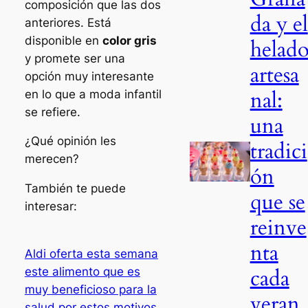
composición que las dos
da y el
anteriores. Está
disponible en
color gris
helad
y promete ser una
artesa
opción muy interesante
nal:
en lo que a moda infantil
se refiere.
una
¿Qué opinión les
tradici
merecen?
ón
También te puede
que se
interesar:
reinve
nta
Aldi oferta esta semana
cada
este alimento que es
muy beneficioso para la
veran
salud por estos motivos