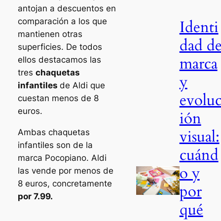
antojan a descuentos en
comparación a los que
Identi
mantienen otras
dad d
superficies. De todos
marca
ellos destacamos las
tres
chaquetas
y
infantiles
de Aldi que
evolu
cuestan menos de 8
euros.
ión
visual:
Ambas chaquetas
infantiles son de la
cuánd
marca Pocopiano. Aldi
o y
las vende por menos de
8 euros, concretamente
por
por 7.99.
qué