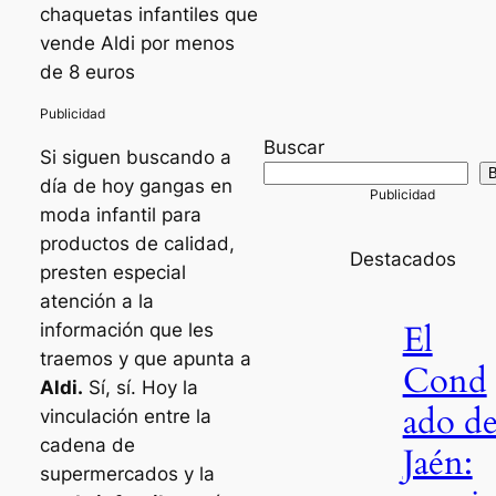
chaquetas infantiles que
vende Aldi por menos
de 8 euros
Buscar
Si siguen buscando a
B
día de hoy gangas en
moda infantil para
productos de calidad,
Destacados
presten especial
atención a la
El
información que les
traemos y que apunta a
Cond
Aldi.
Sí, sí. Hoy la
ado d
vinculación entre la
cadena de
Jaén:
supermercados y la