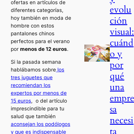
ofertas en artículos de
evolu
diferentes categorías,
ción
hoy también en moda de
hombre con estos
visual
pantalones chinos
cuánd
perfectos para el verano
por
menos de 12 euros
.
o y
por
Si la pasada semana
hablábamos sobre
los
qué
tres juguetes que
una
recomiendan los
expertos por menos de
empr
15 euros
, o del artículo
sa
imprescindible para tu
salud que también
necesi
aconsejan los podólogos
ta
y que es indispensable