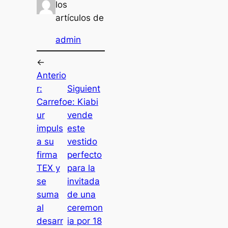
los
artículos de
admin
←
Anterio
r:
Siguient
Carrefo
e:
Kiabi
ur
vende
impuls
este
a su
vestido
firma
perfecto
TEX y
para la
se
invitada
suma
de una
al
ceremon
desarr
ia por 18