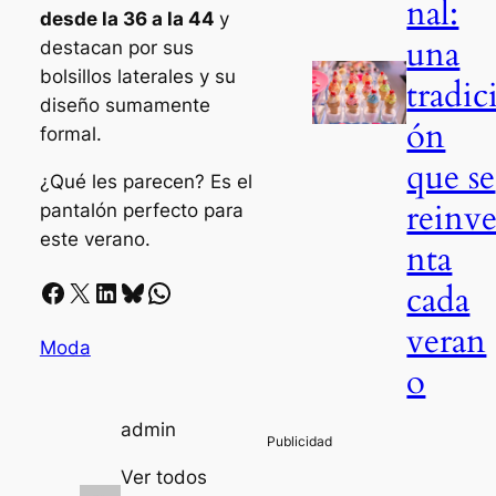
nal:
desde la 36 a la 44
y
una
destacan por sus
bolsillos laterales y su
tradic
diseño sumamente
ón
formal.
que se
¿Qué les parecen? Es el
reinv
pantalón perfecto para
este verano.
nta
Facebook
X
LinkedIn
Bluesky
Whatsapp
cada
veran
Moda
o
admin
Ver todos