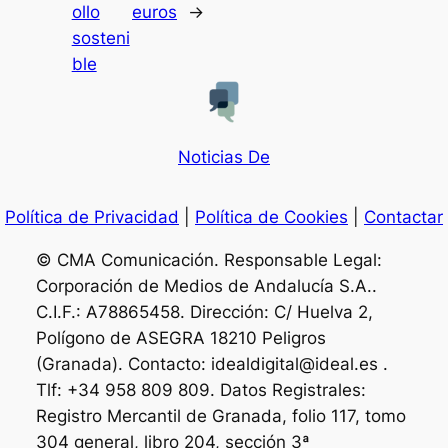
ollo
euros
→
sosteni
ble
Noticias De
Política de Privacidad
|
Política de Cookies
|
Contactar
© CMA Comunicación. Responsable Legal:
Corporación de Medios de Andalucía S.A..
C.I.F.: A78865458. Dirección: C/ Huelva 2,
Polígono de ASEGRA 18210 Peligros
(Granada). Contacto: idealdigital@ideal.es .
Tlf: +34 958 809 809. Datos Registrales:
Registro Mercantil de Granada, folio 117, tomo
304 general, libro 204, sección 3ª