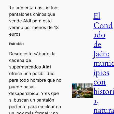
Te presentamos los tres
El
pantalones chinos que
vende Aldi para este
Cond
verano por menos de 13
ado
euros
de
Jaén:
Desde este sábado, la
muni
cadena de
supermercados
Aldi
ipios
ofrece una posibilidad
con
para todo hombre que no
puede pasar
histor
desapercibida. Y es que
a,
si buscan un pantalón
perfecto para emplear en
natur
un look más formal y no