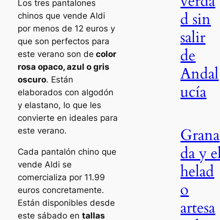
verda
Los tres pantalones
d sin
chinos que vende Aldi
por menos de 12 euros y
salir
que son perfectos para
de
este verano son de
color
rosa opaco, azul o gris
Andal
oscuro
. Están
ucía
elaborados con algodón
y elastano, lo que les
convierte en ideales para
Grana
este verano.
da y e
Cada pantalón chino que
vende Aldi se
helad
comercializa por 11.99
o
euros concretamente.
artesa
Están disponibles desde
este sábado en
tallas