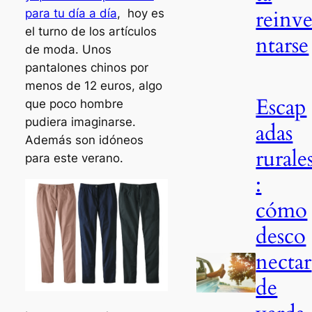
reinv
para tu día a día
, hoy es
el turno de los artículos
ntarse
de moda. Unos
pantalones chinos por
menos de 12 euros, algo
Escap
que poco hombre
pudiera imaginarse.
adas
Además son idóneos
rurale
para este verano.
:
cómo
desco
nectar
de