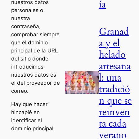
ía
nuestros datos
personales o
nuestra
contraseña,
Granad
comprobar siempre
a y el
que el dominio
principal de la URL
helado
del sitio donde
artesana
introducimos
l: una
nuestros datos es
el del proveedor de
tradició
correo.
n que se
Hay que hacer
reinven
hincapié en
ta cada
identificar el
dominio principal.
verano