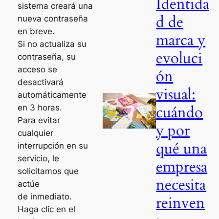
Identida
sistema creará una
d de
nueva contraseña
en breve.
marca y
Si no actualiza su
evoluci
contraseña, su
acceso se
ón
desactivará
visual:
automáticamente
cuándo
en 3 horas.
Para evitar
y por
cualquier
qué una
interrupción en su
servicio, le
empresa
solicitamos que
necesita
actúe
de inmediato.
reinven
Haga clic en el