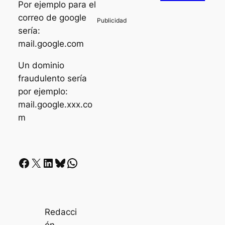
Por ejemplo para el
correo de google
sería:
mail.google.com
Un dominio
fraudulento sería
por ejemplo:
mail.google.xxx.co
m
Facebook
X
LinkedIn
Bluesky
Whatsapp
Redacci