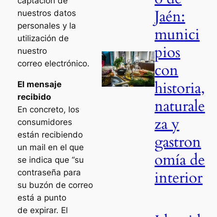
captación de
Jaén:
nuestros datos
personales y la
munici
utilización de
pios
nuestro
correo electrónico.
con
historia,
El mensaje
recibido
naturale
En concreto, los
za y
consumidores
están recibiendo
gastron
un mail en el que
omía de
se indica que “su
contraseña para
interior
su buzón de correo
está a punto
de expirar. El