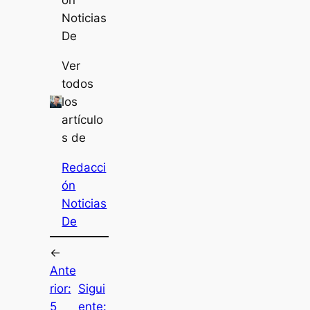
ón
Noticias
De
Ver
todos
los
artículo
s de
Redacci
ón
Noticias
De
←
Ante
rior:
Sigui
5
ente: