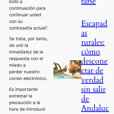
tarse
botó a
continuación para
continuar usted
Escapad
con su
contraseña actual”.
as
Se trata, por tanto,
rurales:
de unir la
cómo
inmediatez de la
descone
respuesta con el
miedo a
ctar de
perder nuestro
verdad
correo electrónico.
sin salir
Es importante
de
extremar la
precaución a la
Andaluc
hora de introducir