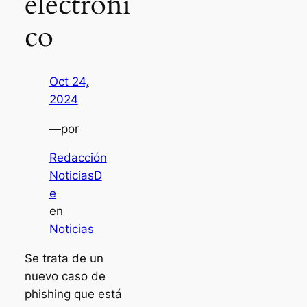
electróni
co
Oct 24,
2024
—
por
Redacción
NoticiasD
e
en
Noticias
Se trata de un
nuevo caso de
phishing que está