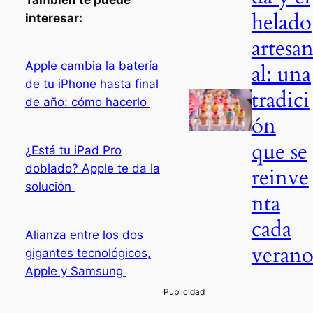
helado
interesar:
artesa
Apple cambia la batería
al: una
de tu iPhone hasta final
tradici
de año: cómo hacerlo
ón
que se
¿Está tu iPad Pro
doblado? Apple te da la
reinve
solución
nta
cada
Alianza entre los dos
veran
gigantes tecnológicos,
Apple y Samsung