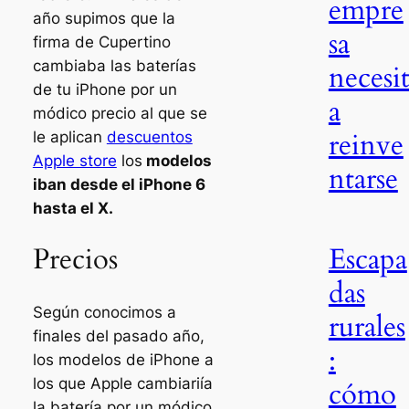
empre
año supimos que la
sa
firma de Cupertino
cambiaba las baterías
necesi
de tu iPhone por un
a
módico precio al que se
reinve
le aplican
descuentos
Apple store
los
modelos
ntarse
iban desde el iPhone 6
hasta el X.
Escapa
Precios
das
Según conocimos a
rurales
finales del pasado año,
:
los modelos de iPhone a
los que Apple cambiariía
cómo
la batería por un módico