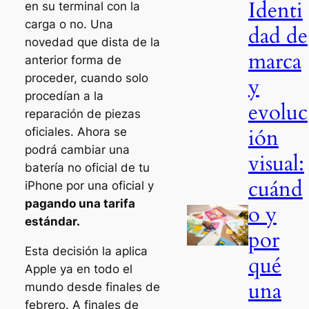
Identi
en su terminal con la
carga o no. Una
dad de
novedad que dista de la
marca
anterior forma de
proceder, cuando solo
y
procedían a la
evoluc
reparación de piezas
ión
oficiales. Ahora se
podrá cambiar una
visual:
batería no oficial de tu
cuánd
iPhone por una oficial y
pagando una tarifa
o y
estándar.
por
Esta decisión la aplica
qué
Apple ya en todo el
una
mundo desde finales de
febrero. A finales de