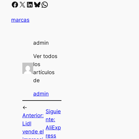
Facebook
X
LinkedIn
Bluesky
Whatsapp
marcas
admin
Ver todos
los
artículos
de
admin
←
Siguie
Anterior:
nte:
Lidl
AliExp
vende el
ress