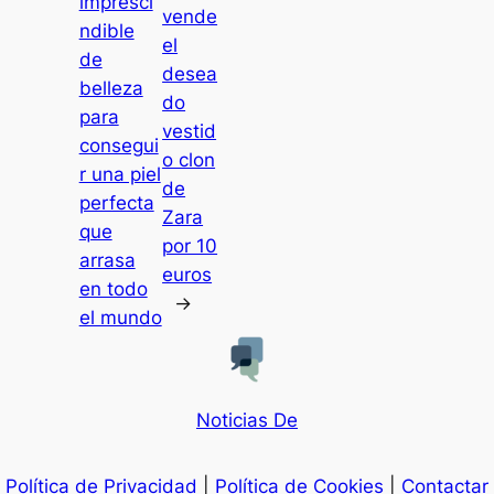
impresci
vende
ndible
el
de
desea
belleza
do
para
vestid
consegui
o clon
r una piel
de
perfecta
Zara
que
por 10
arrasa
euros
en todo
→
el mundo
Noticias De
Política de Privacidad
|
Política de Cookies
|
Contactar