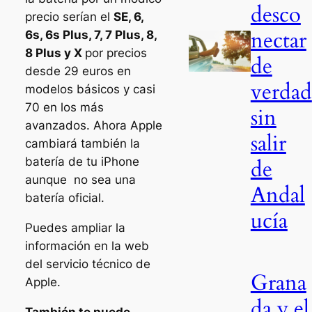
desco
precio serían el
SE, 6,
nectar
6s, 6s Plus, 7, 7 Plus, 8,
8 Plus y X
por precios
de
desde 29 euros en
verdad
modelos básicos y casi
70 en los más
sin
avanzados. Ahora Apple
salir
cambiará también la
batería de tu iPhone
de
aunque no sea una
Andal
batería oficial.
ucía
Puedes ampliar la
información en la web
del servicio técnico de
Grana
Apple.
da y el
También te puede