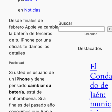
en
Noticias
Desde finales de
Buscar
febrero Apple ya cambia
B
la batería de terceros
de tu iPhone por una
oficial: te damos los
Destacados
detalles
El
Si usted es usuario de
Cond
un
iPhone
y tiene
do de
pensado
cambiar su
Jaén:
batería
, está de
enhorabuena. Si a
munic
finales del pasado año
conocimos que Apple