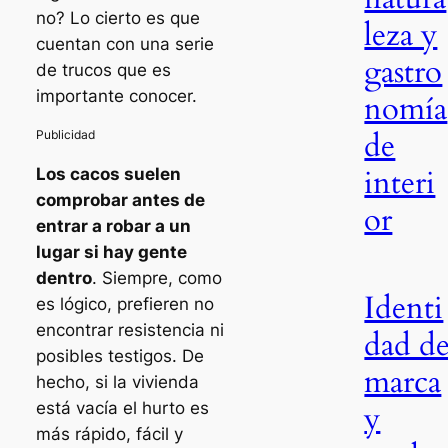
no? Lo cierto es que
leza y
cuentan con una serie
gastro
de trucos que es
importante conocer.
nomía
de
interi
Los cacos suelen
comprobar antes de
or
entrar a robar a un
lugar si hay gente
dentro
. Siempre, como
Identi
es lógico, prefieren no
encontrar resistencia ni
dad d
posibles testigos. De
marca
hecho, si la vivienda
está vacía el hurto es
y
más rápido, fácil y