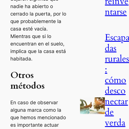
reinve
nadie ha abierto o
ntarse
cerrado la puerta, por lo
que probablemente la
casa esté vacía.
Escap
Mientras que si lo
encuentran en el suelo,
das
implica que la casa está
rurale
habitada.
:
Otros
cómo
métodos
desco
nectar
En caso de observar
de
alguna marca como la
que hemos mencionado
verda
es importante actuar