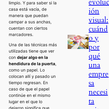
evolu
limpio. Y para saber si la
ión
casa está vacía, de
manera que puedan
visual:
campar a sus anchas,
cuánd
cuentan con ciertos
marcadores.
o y
por
Una de las técnicas más
utilizadas tiene que ver
qué
con
dejar algo en la
una
hendidura de la puerta
,
como un papel. Lo
empre
colocan allí y pasado un
sa
tiempo regresan. En
caso de que el papel
necesi
continúe en el mismo
ta
lugar en el que lo
dejaron significa que