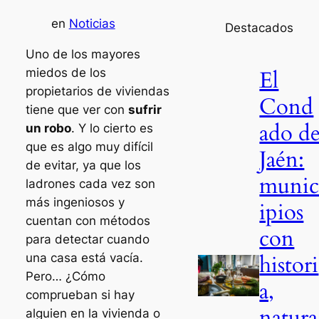
en
Noticias
Destacados
Uno de los mayores
El
miedos de los
propietarios de viviendas
Cond
tiene que ver con
sufrir
ado d
un robo
. Y lo cierto es
que es algo muy difícil
Jaén:
de evitar, ya que los
muni
ladrones cada vez son
más ingeniosos y
ipios
cuentan con métodos
con
para detectar cuando
histori
una casa está vacía.
Pero… ¿Cómo
a,
comprueban si hay
natura
alguien en la vivienda o