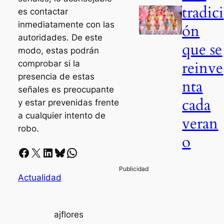
tradici
es contactar
inmediatamente con las
ón
autoridades. De este
que se
modo, estas podrán
reinve
comprobar si la
presencia de estas
nta
señales es preocupante
cada
y estar prevenidas frente
a cualquier intento de
veran
robo.
o
Facebook
X
LinkedIn
Bluesky
Whatsapp
Actualidad
ajflores