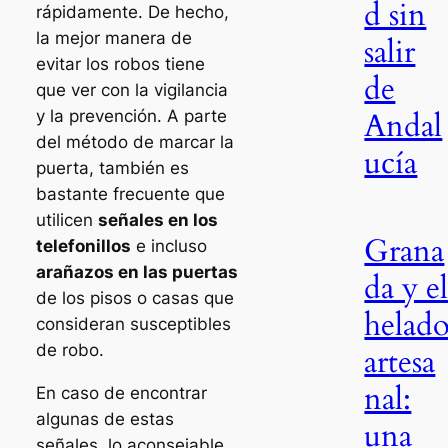
d sin
rápidamente. De hecho,
la mejor manera de
salir
evitar los robos tiene
de
que ver con la vigilancia
Andal
y la prevención. A parte
del método de marcar la
ucía
puerta, también es
bastante frecuente que
utilicen
señales
en los
Grana
telefonillos
e incluso
arañazos
en las puertas
da y e
de los pisos o casas que
helad
consideran susceptibles
de robo.
artesa
nal:
En caso de encontrar
algunas de estas
una
señales, lo aconsejable