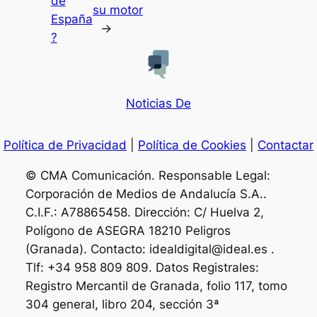
de
su motor
España
→
?
Noticias De
Política de Privacidad
|
Política de Cookies
|
Contactar
© CMA Comunicación. Responsable Legal:
Corporación de Medios de Andalucía S.A..
C.I.F.: A78865458. Dirección: C/ Huelva 2,
Polígono de ASEGRA 18210 Peligros
(Granada). Contacto: idealdigital@ideal.es .
Tlf: +34 958 809 809. Datos Registrales:
Registro Mercantil de Granada, folio 117, tomo
304 general, libro 204, sección 3ª