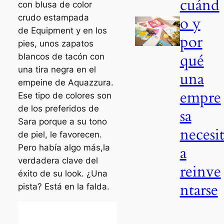
cuánd
con blusa de color
crudo estampada
o y
de Equipment y en los
por
pies, unos zapatos
qué
blancos de tacón con
una tira negra en el
una
empeine de Aquazzura.
empre
Ese tipo de colores son
de los preferidos de
sa
Sara porque a su tono
necesi
de piel, le favorecen.
Pero había algo más,la
a
verdadera clave del
reinve
éxito de su look. ¿Una
ntarse
pista? Está en la falda.