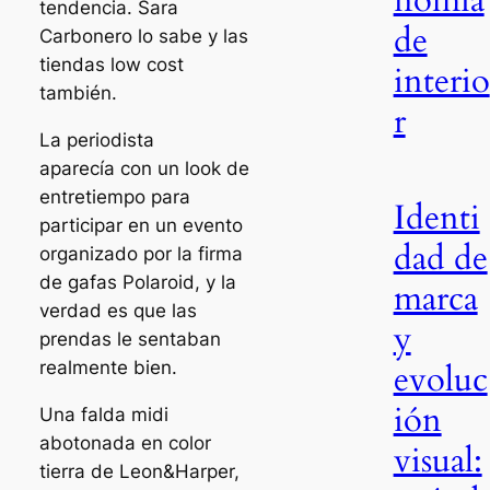
tendencia. Sara
de
Carbonero lo sabe y las
tiendas low cost
interio
también.
r
La periodista
aparecía con un look de
entretiempo para
Identi
participar en un evento
dad de
organizado por la firma
de gafas Polaroid, y la
marca
verdad es que las
y
prendas le sentaban
realmente bien.
evoluc
ión
Una falda midi
abotonada en color
visual:
tierra de Leon&Harper,