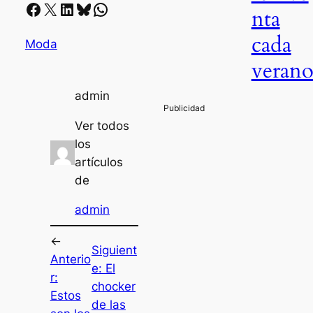
Facebook
X
LinkedIn
Bluesky
Whatsapp
nta
cada
Moda
veran
admin
Ver todos
los
artículos
de
admin
←
Siguient
Anterio
e:
El
r:
chocker
Estos
de las