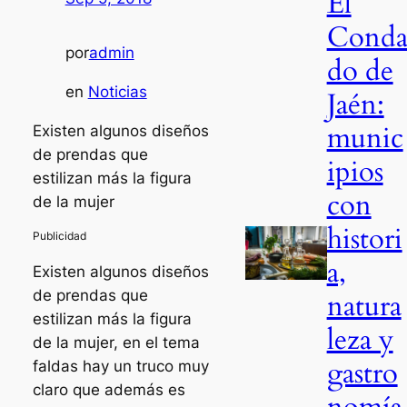
El
Cond
por
admin
do de
en
Noticias
Jaén:
munic
Existen algunos diseños
de prendas que
ipios
estilizan más la figura
con
de la mujer
histori
a,
Existen algunos diseños
de prendas que
natura
estilizan más la figura
leza y
de la mujer, en el tema
gastro
faldas hay un truco muy
claro que además es
nomía