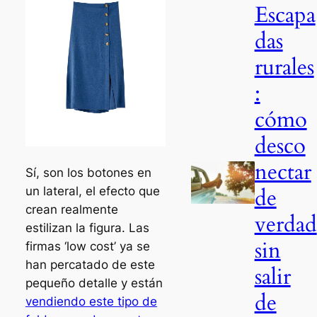
Escapa
das
rurales
:
cómo
desco
nectar
Sí, son los botones en
de
un lateral, el efecto que
crean realmente
verdad
estilizan la figura. Las
sin
firmas ‘low cost’ ya se
han percatado de este
salir
pequeño detalle y están
de
vendiendo este tipo de