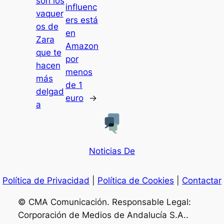
son los
influenc
vaquer
ers está
os de
en
Zara
Amazon
que te
por
hacen
menos
más
de 1
delgad
euro
→
a
Noticias De
Política de Privacidad
|
Política de Cookies
|
Contactar
© CMA Comunicación. Responsable Legal:
Corporación de Medios de Andalucía S.A..