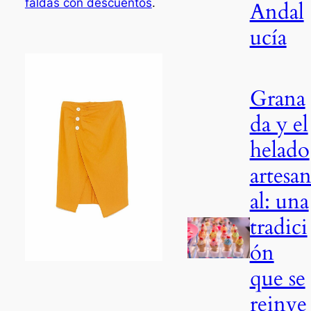
faldas con descuentos
.
Andal
ucía
Grana
da y el
helado
artesa
al: una
tradici
ón
que se
reinve