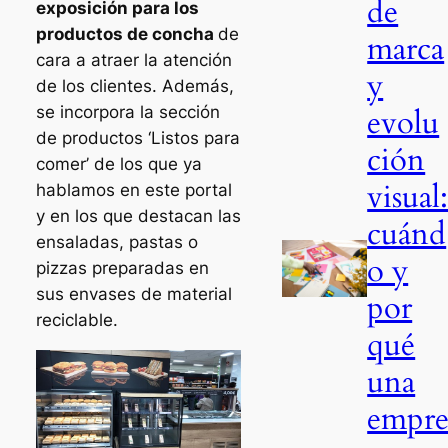
de
exposición para los
productos de concha
de
marca
cara a atraer la atención
y
de los clientes. Además,
evolu
se incorpora la sección
de productos ‘Listos para
ción
comer’ de los que ya
visual
hablamos en este portal
y en los que destacan las
cuánd
ensaladas, pastas o
o y
pizzas preparadas en
sus envases de material
por
reciclable.
qué
una
empr