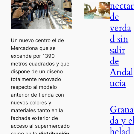
nectar
de
verda
d sin
Un nuevo centro el de
salir
Mercadona que se
expande por 1390
de
metros cuadrados y que
Andal
dispone de un diseño
totalmente renovado
ucía
respecto al modelo
anterior de tienda con
nuevos colores y
Grana
materiales tanto en la
da y e
fachada exterior de
acceso al supermercado
helad
como en la
distribución