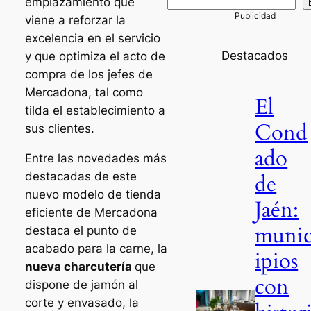
emplazamiento que
viene a reforzar la
excelencia en el servicio
Destacados
y que optimiza el acto de
compra de los jefes de
Mercadona, tal como
El
tilda el establecimiento a
Cond
sus clientes.
ado
Entre las novedades más
de
destacadas de este
nuevo modelo de tienda
Jaén:
eficiente de Mercadona
muni
destaca el punto de
acabado para la carne, la
ipios
nueva charcutería
que
con
dispone de jamón al
corte y envasado, la