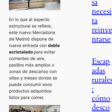
sa
necesi
ta
En lo que al aspecto
estructural se refiere,
reinv
este nuevo Mercadona
ntarse
de Madrid dispone de
nueva entrada con
doble
acristalado
para evitar
Escap
corrientes de aire,
pasillos más amplios o
adas
zonas de descanso con
rurale
sillas y mesas donde se
puede consumir esos
:
productos adquiridos
cómo
listos para comer.
desco