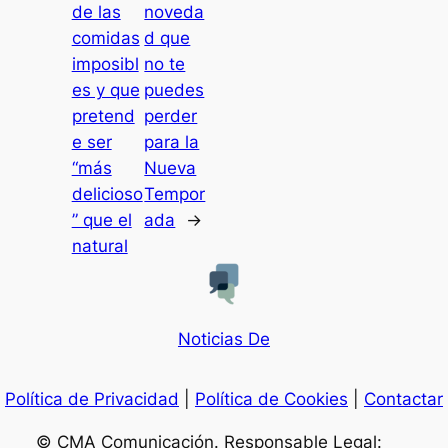
de las
noveda
comidas
d que
imposibl
no te
es y que
puedes
pretend
perder
e ser
para la
“más
Nueva
delicioso
Tempor
” que el
ada
→
natural
Noticias De
Política de Privacidad
|
Política de Cookies
|
Contactar
© CMA Comunicación. Responsable Legal: