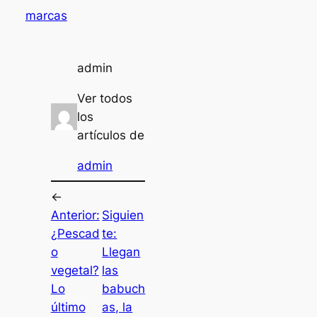
marcas
admin
Ver todos
los
artículos de
admin
←
Anterior:
Siguien
¿Pescad
te:
o
Llegan
vegetal?
las
Lo
babuch
último
as, la