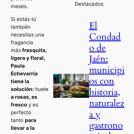
Destacados
meses.
Si estás tú
El
también
Condad
necesitas una
fragancia
o de
más
fresquita,
Jaén:
ligera y floral,
Paula
municipi
Echevarría
os con
tiene la
historia,
solución:
huele
a rosas, es
naturalez
fresco
y es
a y
perfecto
tanto
para
gastrono
llevar a la