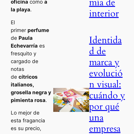
mía de
oficina
como
a
la playa
.
interior
El
primer
perfume
Identida
de
Paula
Echevarría
es
d de
fresquito y
marca y
cargado de
notas
evolució
de
cítricos
n visual:
italianos,
cuándo y
grosella negra y
pimienta rosa
.
por qué
Lo mejor de
una
esta fragancia
empresa
es su precio,