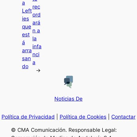
a
rec
Left
ord
ies
ará
que
n a
est
la
á
infa
arra
nci
san
a
do
→
Noticias De
Política de Privacidad
|
Política de Cookies
|
Contactar
© CMA Comunicación. Responsable Legal: