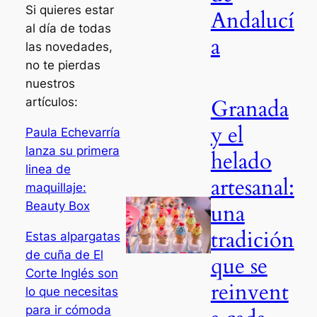
Si quieres estar
Andalucí
al día de todas
a
las novedades,
no te pierdas
nuestros
Granada
artículos:
y el
Paula Echevarría
lanza su primera
helado
linea de
artesanal:
maquillaje:
Beauty Box
una
tradición
Estas alpargatas
de cuña de El
que se
Corte Inglés son
reinvent
lo que necesitas
para ir cómoda