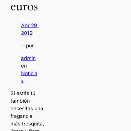
euros
Abr 29,
2019
—
por
admin
en
Noticia
s
Si estás tú
también
necesitas una
fragancia
más fresquita,