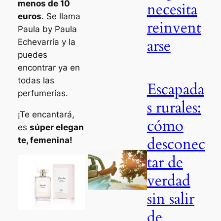
menos de 10
necesita
euros
. Se llama
reinvent
Paula by Paula
arse
Echevarría y la
puedes
encontrar ya en
todas las
Escapada
perfumerías.
s rurales:
¡Te encantará,
cómo
es
súper elegan
desconec
te, femenina!
tar de
verdad
sin salir
de