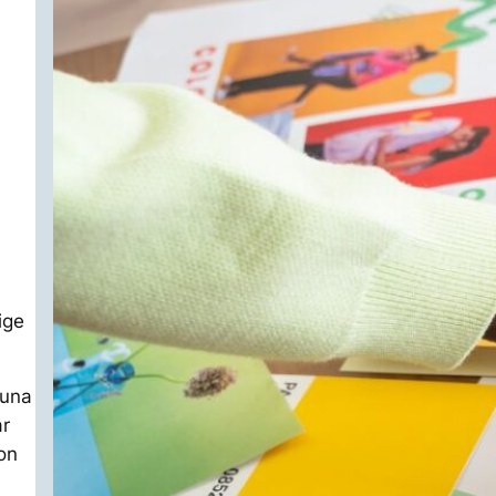
ige
 una
ar
son