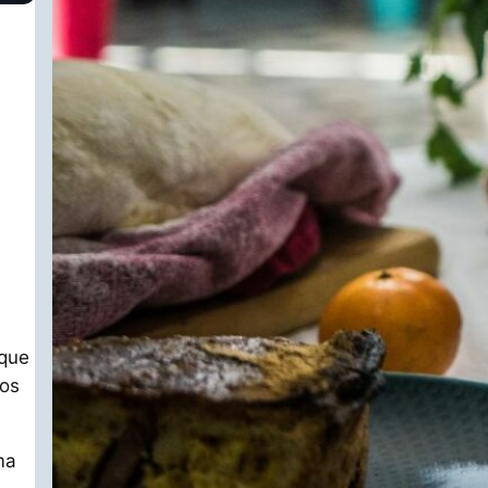
 que
dos
ma