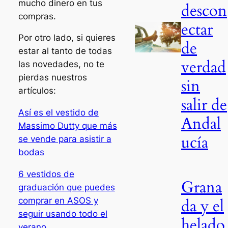
mucho dinero en tus
descon
compras.
ectar
Por otro lado, si quieres
de
estar al tanto de todas
verdad
las novedades, no te
pierdas nuestros
sin
artículos:
salir de
Así es el vestido de
Andal
Massimo Dutty que más
ucía
se vende para asistir a
bodas
6 vestidos de
Grana
graduación que puedes
da y el
comprar en ASOS y
seguir usando todo el
helado
verano