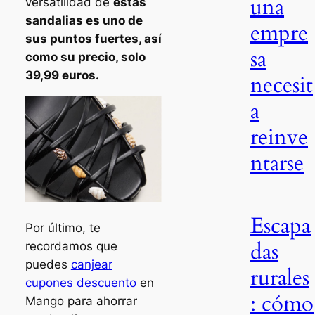
una
versatilidad de
estas
sandalias es uno de
empre
sus puntos fuertes, así
sa
como su precio, solo
39,99 euros.
necesit
a
reinve
ntarse
Escapa
Por último, te
das
recordamos que
puedes
canjear
rurales
cupones descuento
en
: cómo
Mango para ahorrar