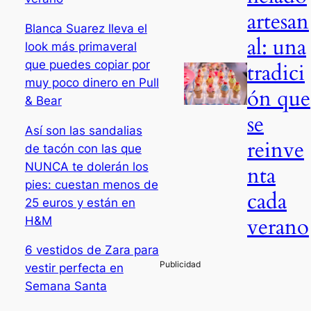
artesan
Blanca Suarez lleva el
al: una
look más primaveral
que puedes copiar por
tradici
muy poco dinero en Pull
ón que
& Bear
se
Así son las sandalias
reinve
de tacón con las que
NUNCA te dolerán los
nta
pies: cuestan menos de
cada
25 euros y están en
verano
H&M
6 vestidos de Zara para
vestir perfecta en
Semana Santa