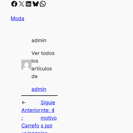
Facebook
X
LinkedIn
Bluesky
Whatsapp
Moda
admin
Ver todos
los
artículos
de
admin
←
Siguie
Anterior
nte:
4
:
motivo
Carrefo
s por