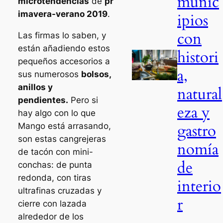
munic
microtendencias
de
pr
imavera-verano 2019
.
ipios
con
Las firmas lo saben, y
están añadiendo estos
histori
pequeños accesorios a
a,
sus numerosos
bolsos,
anillos y
natural
pendientes.
Pero si
eza y
hay algo con lo que
gastro
Mango está arrasando,
son estas cangrejeras
nomía
de tacón con mini-
de
conchas: de punta
redonda, con tiras
interio
ultrafinas cruzadas y
r
cierre con lazada
alrededor de los