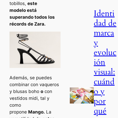
tobillos,
este
modelo está
Identi
superando todos los
dad de
récords de Zara.
marca
y
evoluc
ión
visual:
Además, se puedes
cuánd
combinar con vaqueros
o y
y blusas
boho
o
con
por
vestidos midi, tal y
como
qué
propone
Mango.
La