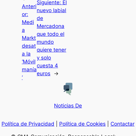
Siguiente:
El
Anteri
nuevo labial
or:
de
Medi
Mercadona
a
que todo el
Markt
mundo
desat
quiere tener
a la
y solo
‘Móvil
cuesta 4
manía
euros
→
’
Noticias De
Política de Privacidad
|
Política de Cookies
|
Contactar