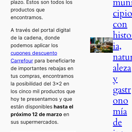
mun
plazo. Estos son todos los
productos que
cipio
encontramos.
con
A través del portal digital
histo
de la cadena, donde
ia,
podemos aplicar los
cupones descuento
natu
Carrefour
para beneficiarte
aleza
de importantes rebajas en
y
tus compras, encontramos
la posibilidad del 3×2 en
gastr
los cinco mil productos que
ono
hoy te presentamos y que
están disponibles
hasta el
mía
próximo 12 de marzo
en
de
sus supermercados.