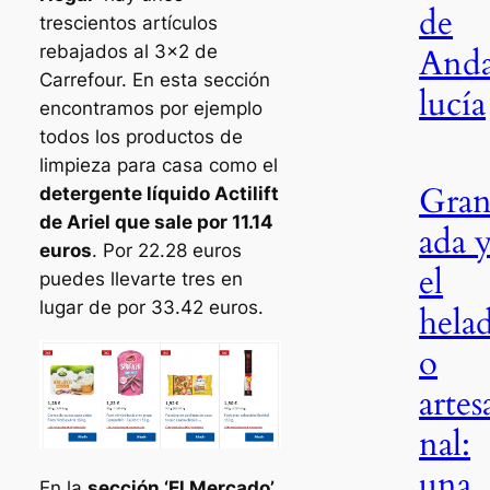
de
trescientos artículos
And
rebajados al 3×2 de
Carrefour. En esta sección
lucía
encontramos por ejemplo
todos los productos de
limpieza para casa como el
Gra
detergente líquido Actilift
de Ariel que sale por 11.14
ada 
euros
. Por 22.28 euros
el
puedes llevarte tres en
lugar de por 33.42 euros.
hela
o
artes
nal:
una
En la
sección ‘El Mercado’
,