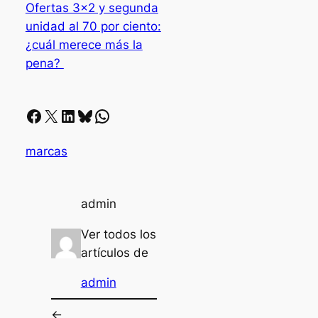
Ofertas 3×2 y segunda
unidad al 70 por ciento:
¿cuál merece más la
pena?
Facebook
X
LinkedIn
Bluesky
Whatsapp
marcas
admin
Ver todos los
artículos de
admin
←