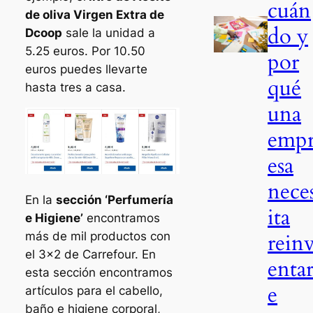
cuán
de oliva Virgen Extra de
do y
Dcoop
sale la unidad a
5.25 euros. Por 10.50
por
euros puedes llevarte
qué
hasta tres a casa.
una
emp
esa
nece
En la
sección ‘Perfumería
ita
e Higiene’
encontramos
rein
más de mil productos con
el 3×2 de Carrefour. En
entar
esta sección encontramos
e
artículos para el cabello,
baño e higiene corporal,