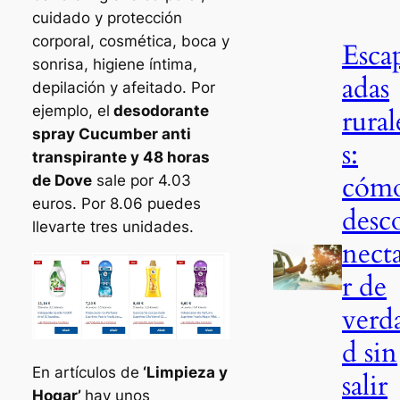
cuidado y protección
corporal, cosmética, boca y
Esca
sonrisa, higiene íntima,
adas
depilación y afeitado. Por
ejemplo, el
desodorante
rural
spray Cucumber anti
s:
transpirante y 48 horas
cóm
de Dove
sale por 4.03
euros. Por 8.06 puedes
desc
llevarte tres unidades.
nect
r de
verd
d sin
En artículos de
‘Limpieza y
salir
Hogar’
hay unos