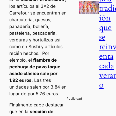
tradi
los artículos al 3×2 de
Carrefour se encuentran en
ión
charcutería, quesos,
que
panadería, bollería,
pastelería, pescadería,
se
verduras y hortalizas así
rein
como en Sushi y artículos
enta
recién hechos. Por
ejemplo, el
fiambre de
cada
pechuga de pavo toque
vera
asado clásico sale por
1.92 euros
. Las tres
o
unidades salen por 3.84 en
lugar de por 5.76 euros.
Finalmente cabe destacar
que en la
sección de