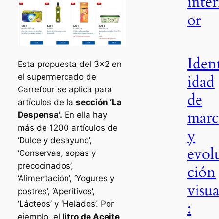
inter
or
Iden
Esta propuesta del 3×2 en
idad
el supermercado de
Carrefour se aplica para
de
artículos de la
sección ‘La
marc
Despensa’.
En ella hay
más de 1200 artículos de
y
‘Dulce y desayuno’,
evol
‘Conservas, sopas y
precocinados’,
ción
‘Alimentación’, ‘Yogures y
visua
postres’, ‘Aperitivos’,
:
‘Lácteos’ y ‘Helados’. Por
ejemplo, el
litro de Aceite