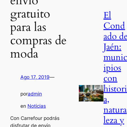
envío
gratuito
El
para las
Cond
ado d
compras de
Jaén:
moda
muni
ipios
con
Ago 17, 2019
—
histori
por
admin
a,
en
Noticias
natura
leza y
Con Carrefour podrás
disfrutar de envío