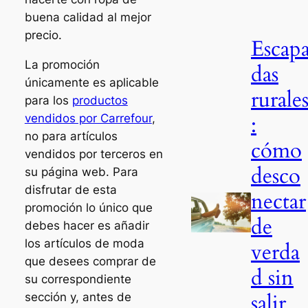
buena calidad al mejor
precio.
Escap
La promoción
das
únicamente es aplicable
rurale
para los
productos
:
vendidos por Carrefour
,
no para artículos
cómo
vendidos por terceros en
desco
su página web. Para
disfrutar de esta
nectar
promoción lo único que
de
debes hacer es añadir
los artículos de moda
verda
que desees comprar de
d sin
su correspondiente
salir
sección y, antes de