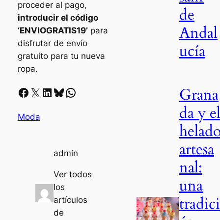
proceder al pago,
de
introducir el código
Andal
‘ENVIOGRATIS19’
para
disfrutar de envío
ucía
gratuito para tu nueva
ropa.
Grana
Facebook
X
LinkedIn
Bluesky
Whatsapp
da y e
Moda
helad
artesa
admin
nal:
Ver todos
una
los
tradici
artículos
de