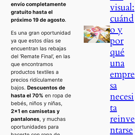
visual:
envío completamente
gratuito hasta el
cuánd
próximo 19 de agosto
.
o y
Es una gran oportunidad
por
ya que estos días se
qué
encuentran las rebajas
del ‘Remate Final’, en las
una
que encontramos
empre
productos textiles a
precios ridículamente
sa
bajos.
Descuentos de
necesi
hasta el 70%
en ropa de
bebés, niños y niñas,
ta
2×1 en camisetas y
reinve
pantalones
, y muchas
ntarse
oportunidades para
hacerte con ropa de