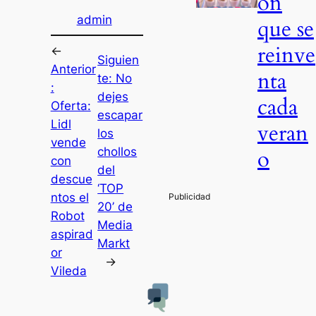
ón
admin
que se
reinve
←
Siguien
Anterior
nta
te:
No
:
dejes
cada
Oferta:
escapar
Lidl
veran
los
vende
o
chollos
con
del
descue
‘TOP
ntos el
20’ de
Robot
Media
aspirad
Markt
or
→
Vileda