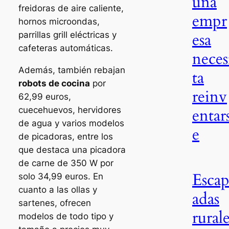
una
freidoras de aire caliente,
empr
hornos microondas,
esa
parrillas grill eléctricas y
cafeteras automáticas.
neces
Además, también rebajan
ta
robots de cocina
por
reinv
62,99 euros,
cuecehuevos, hervidores
entar
de agua y varios modelos
e
de picadoras, entre los
que destaca una picadora
de carne de 350 W por
Esca
solo 34,99 euros. En
cuanto a las ollas y
adas
sartenes, ofrecen
rural
modelos de todo tipo y