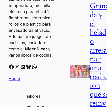
Gran
temperatura, molinillo
eléctrico para el café,
da y
fiambreras isotérmicas,
el
rollos de plástico para
helad
envasadoras al vacío…
Además de juegos de
o
cuchillos, cortadores
artesa
como el
Nicer Dicer
y
varios libros de cocina.
nal:
una
Facebook
X
LinkedIn
Bluesky
Whatsapp
tradi
Hogar
ión
que s
ajflores
reinv
Ver todos