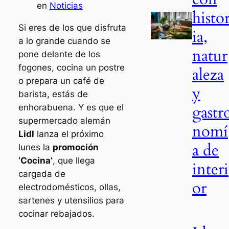
en
Noticias
histo
Si eres de los que disfruta
ia,
a lo grande cuando se
natur
pone delante de los
fogones, cocina un postre
aleza
o prepara un café de
y
barista, estás de
gastr
enhorabuena. Y es que el
supermercado alemán
nomí
Lidl
lanza el próximo
a de
lunes la
promoción
‘Cocina’
, que llega
interi
cargada de
or
electrodomésticos, ollas,
sartenes y utensilios para
cocinar rebajados.