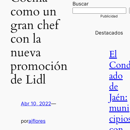
Buscar
como un
gran chef
Destacados
con la
nueva
El
promoción
Con
ado
de Lidl
de
Jaén:
Abr 10, 2022
—
muni
cipio
por
ajflores
con