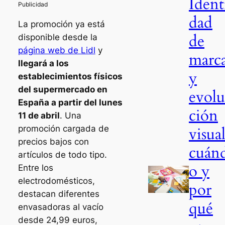
Ident
dad
La promoción ya está
de
disponible desde la
página web de Lidl
y
marc
llegará a los
y
establecimientos físicos
del supermercado en
evolu
España a partir del lunes
ción
11 de abril
. Una
promoción cargada de
visual
precios bajos con
cuán
artículos de todo tipo.
o y
Entre los
electrodomésticos,
por
destacan diferentes
qué
envasadoras al vacío
desde 24,99 euros,