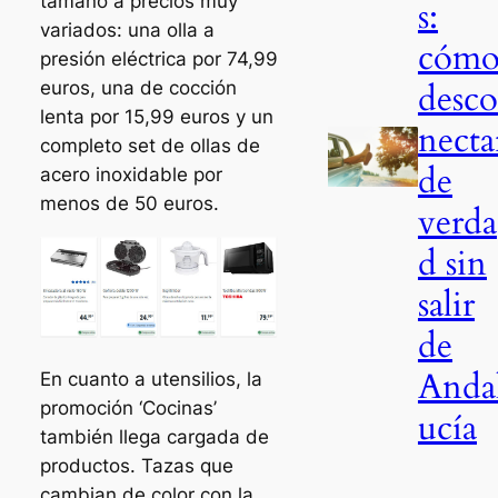
tamaño a precios muy
s:
variados: una olla a
cóm
presión eléctrica por 74,99
desco
euros, una de cocción
lenta por 15,99 euros y un
necta
completo set de ollas de
de
acero inoxidable por
menos de 50 euros.
verda
d sin
salir
de
Anda
En cuanto a utensilios, la
promoción ‘Cocinas’
ucía
también llega cargada de
productos. Tazas que
cambian de color con la