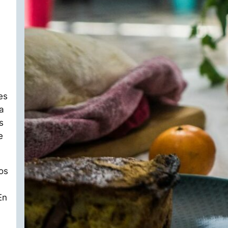
es
a
s
e
os
En