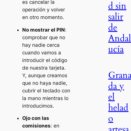
es cancelar la
d sin
operación y volver
salir
en otro momento.
de
No mostrar el PIN
:
Anda
comprobar que no
hay nadie cerca
ucía
cuando vamos a
introducir el código
de nuestra tarjeta.
Gran
Y, aunque creamos
da y
que no haya nadie,
cubrir el teclado con
el
la mano mientras lo
helad
introducimos.
o
Ojo con las
comisiones
: en
artesa