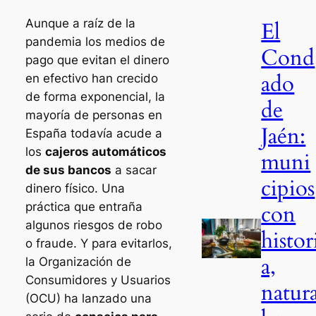
Aunque a raíz de la
El
pandemia los medios de
Cond
pago que evitan el dinero
ado
en efectivo han crecido
de forma exponencial, la
de
mayoría de personas en
Jaén:
España todavía acude a
los
cajeros automáticos
muni
de sus bancos
a sacar
cipios
dinero físico. Una
con
práctica que entraña
algunos riesgos de robo
histor
o fraude. Y para evitarlos,
a,
la Organización de
Consumidores y Usuarios
natur
(OCU) ha lanzado una