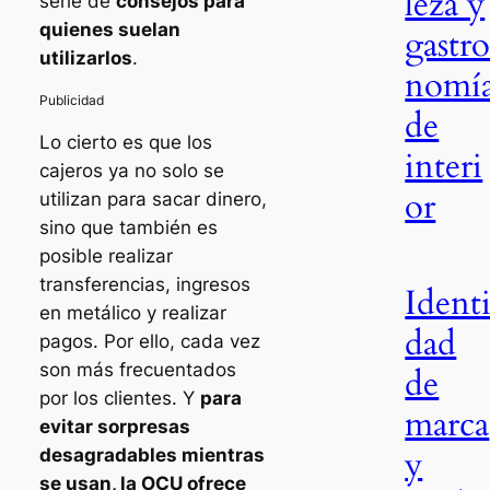
leza y
serie de
consejos para
quienes suelan
gastr
utilizarlos
.
nomí
de
Lo cierto es que los
interi
cajeros ya no solo se
or
utilizan para sacar dinero,
sino que también es
posible realizar
transferencias, ingresos
Ident
en metálico y realizar
dad
pagos. Por ello, cada vez
son más frecuentados
de
por los clientes. Y
para
marca
evitar sorpresas
y
desagradables mientras
se usan, la OCU ofrece