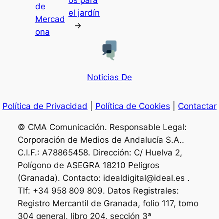
de
el jardín
Mercad
→
ona
Noticias De
Política de Privacidad
|
Política de Cookies
|
Contactar
© CMA Comunicación. Responsable Legal:
Corporación de Medios de Andalucía S.A..
C.I.F.: A78865458. Dirección: C/ Huelva 2,
Polígono de ASEGRA 18210 Peligros
(Granada). Contacto: idealdigital@ideal.es .
Tlf: +34 958 809 809. Datos Registrales:
Registro Mercantil de Granada, folio 117, tomo
304 general, libro 204, sección 3ª