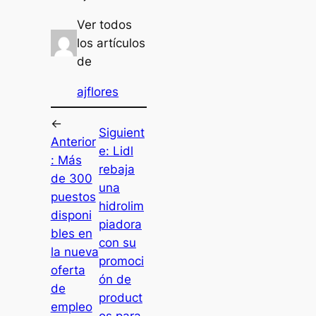
Ver todos
los artículos
de
ajflores
←
Siguient
Anterior
e:
Lidl
:
Más
rebaja
de 300
una
puestos
hidrolim
disponi
piadora
bles en
con su
la nueva
promoci
oferta
ón de
de
product
empleo
os para