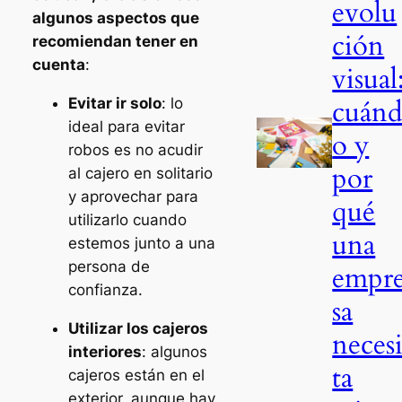
evolu
algunos aspectos que
ción
recomiendan tener en
cuenta
:
visual
cuán
Evitar ir solo
: lo
ideal para evitar
o y
robos es no acudir
por
al cajero en solitario
y aprovechar para
qué
utilizarlo cuando
una
estemos junto a una
persona de
empr
confianza.
sa
Utilizar los cajeros
neces
interiores
: algunos
ta
cajeros están en el
exterior, aunque hay