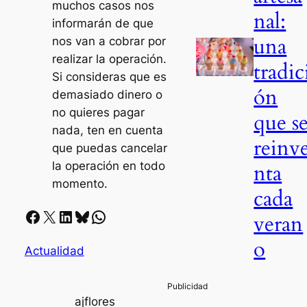
muchos casos nos
nal:
informarán de que
una
nos van a cobrar por
realizar la operación.
tradic
Si consideras que es
ón
demasiado dinero o
no quieres pagar
que s
nada, ten en cuenta
reinv
que puedas cancelar
nta
la operación en todo
momento.
cada
Facebook
X
LinkedIn
Bluesky
Whatsapp
veran
o
Actualidad
ajflores