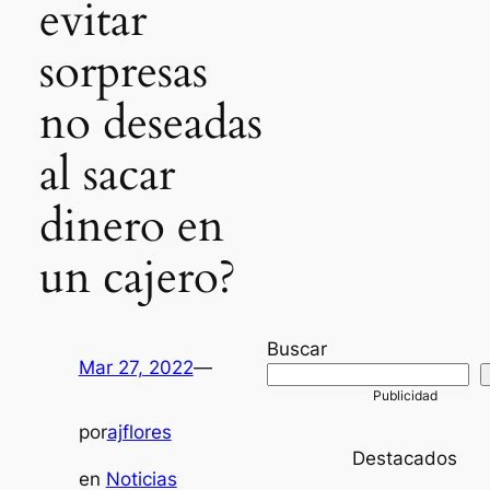
evitar
sorpresas
no deseadas
al sacar
dinero en
un cajero?
Buscar
Mar 27, 2022
—
por
ajflores
Destacados
en
Noticias