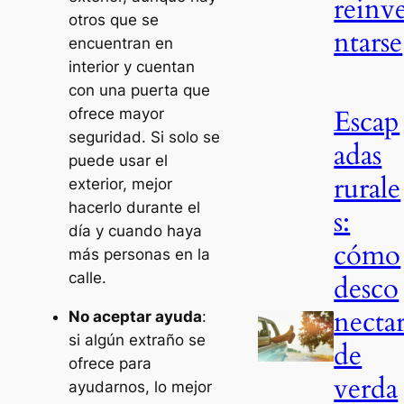
reinv
otros que se
ntarse
encuentran en
interior y cuentan
con una puerta que
Escap
ofrece mayor
seguridad. Si solo se
adas
puede usar el
rurale
exterior, mejor
hacerlo durante el
s:
día y cuando haya
cómo
más personas en la
calle.
desco
necta
No aceptar ayuda
:
si algún extraño se
de
ofrece para
verda
ayudarnos, lo mejor