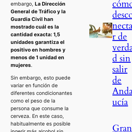
cóm
embargo,
La Dirección
desc
General de Tráfico y la
Guardia Civil han
nect
mostrado cuál es la
r de
cantidad exacta: 1,5
unidades garantiza el
verd
positivo en hombres y
d sin
menos de 1 unidad en
mujeres
.
salir
de
Sin embargo, esto puede
variar en función de
Anda
diferentes condicionantes
ucía
como el peso de la
persona que consume la
cerveza. En este caso,
habitualmente es posible
Gra
ingerir más alcohol sin