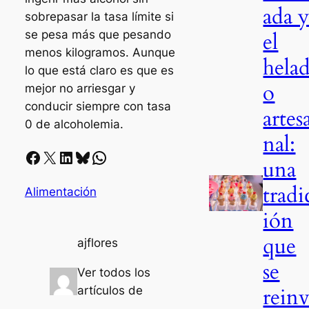
ada 
sobrepasar la tasa límite si
el
se pesa más que pesando
menos kilogramos. Aunque
hela
lo que está claro es que es
o
mejor no arriesgar y
conducir siempre con tasa
artes
0 de alcoholemia.
nal:
Facebook
X
LinkedIn
Bluesky
Whatsapp
una
tradi
Alimentación
ión
que
ajflores
se
Ver todos los
rein
artículos de