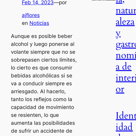
Feb 14, 2023
—
por
natu
ajflores
aleza
en
Noticias
y
Aunque es posible beber
gastr
alcohol y luego ponerse al
nom
volante siempre que no se
sobrepasen ciertos límites,
a de
lo cierto es que consumir
inter
bebidas alcohólicas si se
va a conducir siempre es
or
arriesgado. Al hacerlo,
tanto los reflejos como la
capacidad de movimiento
Iden
se resienten, lo que
aumenta las posibilidades
idad
de sufrir un accidente de