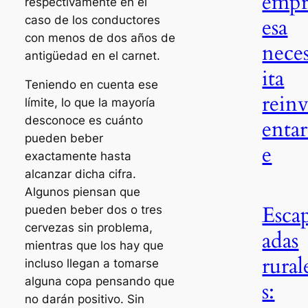
emp
respectivamente en el
caso de los conductores
esa
con menos de dos años de
nece
antigüedad en el carnet.
ita
Teniendo en cuenta ese
rein
límite, lo que la mayoría
desconoce es cuánto
entar
pueden beber
e
exactamente hasta
alcanzar dicha cifra.
Algunos piensan que
Esca
pueden beber dos o tres
cervezas sin problema,
adas
mientras que los hay que
rural
incluso llegan a tomarse
alguna copa pensando que
s:
no darán positivo. Sin