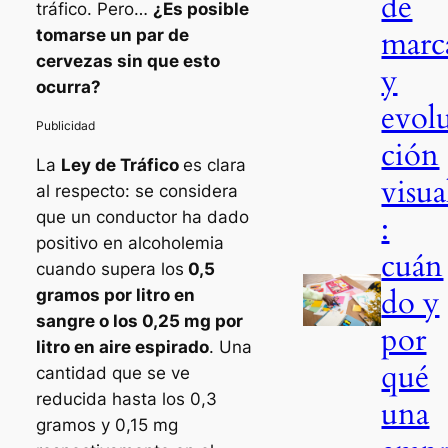
de
tráfico. Pero…
¿Es posible
marc
tomarse un par de
cervezas sin que esto
y
ocurra?
evol
ción
La
Ley de Tráfico
es clara
visua
al respecto: se considera
que un conductor ha dado
:
positivo en alcoholemia
cuán
cuando supera los
0,5
do y
gramos por litro en
sangre o los 0,25 mg por
por
litro en aire espirado
. Una
qué
cantidad que se ve
reducida hasta los 0,3
una
gramos y 0,15 mg