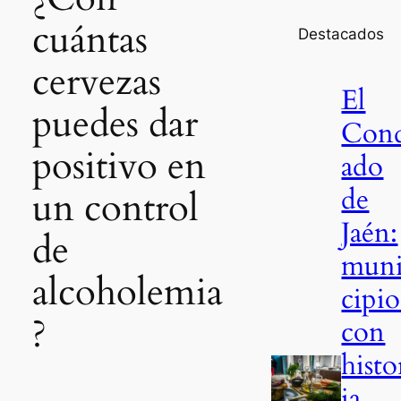
cuántas
Destacados
cervezas
El
puedes dar
Con
positivo en
ado
de
un control
Jaén:
de
mun
alcoholemia
cipio
?
con
histo
ia,