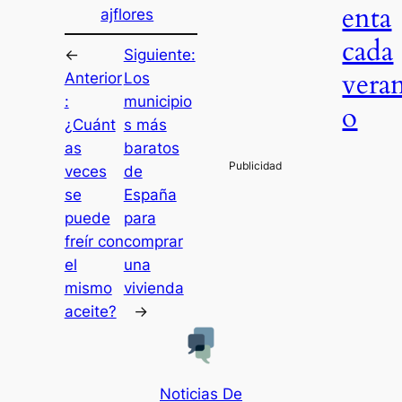
enta
ajflores
cada
←
Siguiente:
vera
Anterior
Los
:
municipio
o
¿Cuánt
s más
as
baratos
veces
de
se
España
puede
para
freír con
comprar
el
una
mismo
vivienda
aceite?
→
Noticias De