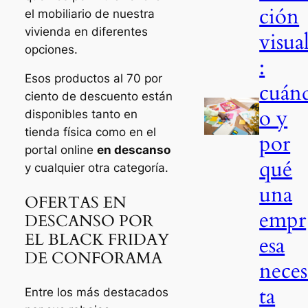
ción
el mobiliario de nuestra
vivienda en diferentes
visua
opciones.
:
Esos productos al 70 por
cuán
ciento de descuento están
o y
disponibles tanto en
tienda física como en el
por
portal online
en descanso
qué
y cualquier otra categoría.
una
OFERTAS EN
empr
DESCANSO POR
EL BLACK FRIDAY
esa
DE CONFORAMA
neces
ta
Entre los más destacados