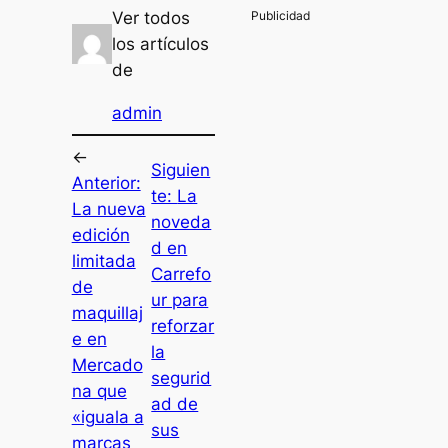
Ver todos
los artículos
de
admin
←
Siguien
Anterior:
te:
La
La nueva
noveda
edición
d en
limitada
Carrefo
de
ur para
maquillaj
reforzar
e en
la
Mercado
segurid
na que
ad de
«iguala a
sus
marcas