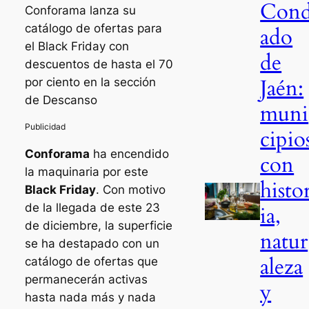
Con
Conforama lanza su
catálogo de ofertas para
ado
el Black Friday con
de
descuentos de hasta el 70
Jaén:
por ciento en la sección
de Descanso
muni
cipio
Conforama
ha encendido
con
la maquinaria por este
histo
Black Friday
. Con motivo
de la llegada de este 23
ia,
de diciembre, la superficie
natur
se ha destapado con un
aleza
catálogo de ofertas que
permanecerán activas
y
hasta nada más y nada