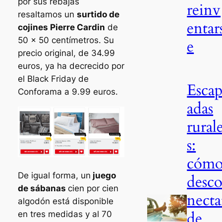
por sus rebajas
reinv
resaltamos un
surtido de
entar
cojines Pierre Cardin
de
50 x 50 centímetros. Su
e
precio original, de 34.99
euros, ya ha decrecido por
el Black Friday de
Esca
Conforama a 9.99 euros.
adas
rural
s:
cóm
De igual forma, un
juego
desc
de sábanas
cien por cien
necta
algodón está disponible
de
en tres medidas y al 70