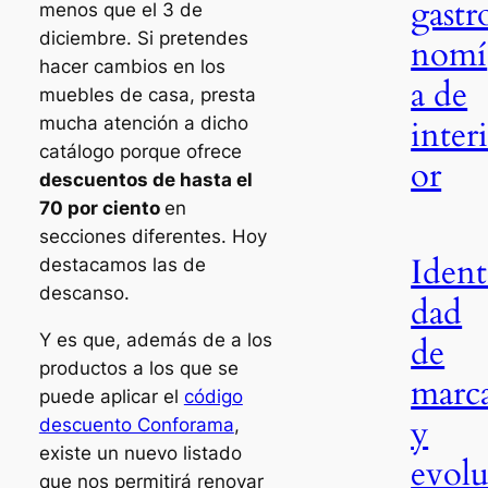
gastr
menos que el 3 de
diciembre. Si pretendes
nomí
hacer cambios en los
a de
muebles de casa, presta
mucha atención a dicho
inter
catálogo porque ofrece
or
descuentos de hasta el
70 por ciento
en
secciones diferentes. Hoy
Ident
destacamos las de
descanso.
dad
Y es que, además de a los
de
productos a los que se
marc
puede aplicar el
código
y
descuento Conforama
,
existe un nuevo listado
evol
que nos permitirá renovar