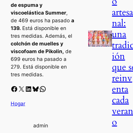
o
de espuma y
artes
viscoelástica Summer
,
nal:
de 469 euros ha pasado
a
139.
Está disponible en
una
tres medidas. Además, el
tradi
colchón de muelles y
viscofoam de Pikolin,
de
ión
699 euros ha pasado a
que s
279. Está disponible en
tres medidas.
reinv
enta
Facebook
X
LinkedIn
Bluesky
Whatsapp
cada
Hogar
vera
o
admin