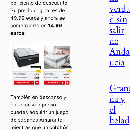
por ciento de descuento.
verd
Su precio original es de
d sin
49.99 euros y ahora se
comercializa en
14.99
salir
euros
.
de
Anda
ucía
Gran
da y
También en descanso y
por el mismo precio
el
puedes adquirir un juego
helad
de sábanas Amaranta,
mientras que un
colchón