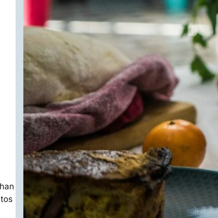
 han
ntos