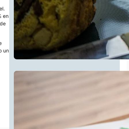
el.
% en
 de
e
o un