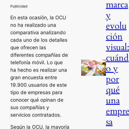
marca
y
En esta ocasión, la OCU
evolu
no ha realizado una
comparativa analizando
ción
cada uno de los detalles
visual
que ofrecen las
cuánd
diferentes compañías de
telefonía móvil. Lo que
o y
ha hecho es realizar una
por
gran encuesta entre
19.900 usuarios de este
qué
tipo de empresas para
una
conocer qué opinan de
sus compañías y
empr
servicios contratados.
sa
Según la OCU, la mayoría