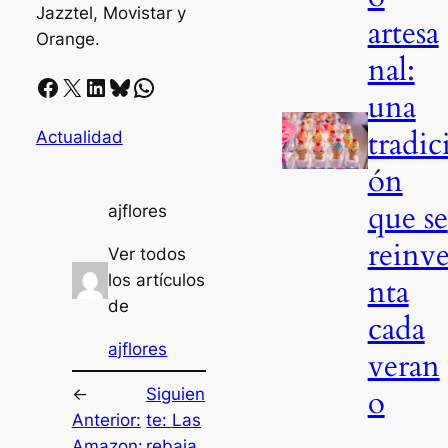
Jazztel, Movistar y
artesa
Orange.
nal:
Facebook
X
LinkedIn
Bluesky
Whatsapp
una
tradic
Actualidad
ón
que se
ajflores
reinv
Ver todos
los artículos
nta
de
cada
ajflores
veran
o
←
Siguien
Anterior:
te:
Las
Amazon:
rebaja