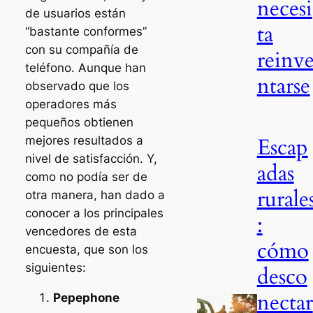
necesi
de usuarios están
ta
“bastante conformes”
con su compañía de
reinv
teléfono. Aunque han
ntarse
observado que los
operadores más
pequeños obtienen
Escap
mejores resultados a
nivel de satisfacción. Y,
adas
como no podía ser de
rurale
otra manera, han dado a
conocer a los principales
:
vencedores de esta
cómo
encuesta, que son los
siguientes:
desco
nectar
Pepephone