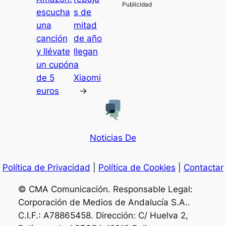
escucha
s de
una
mitad
canción
de año
y llévate
llegan
un cupón
a
de 5
Xiaomi
euros
→
Noticias De
Política de Privacidad
|
Política de Cookies
|
Contactar
© CMA Comunicación. Responsable Legal:
Corporación de Medios de Andalucía S.A..
C.I.F.: A78865458. Dirección: C/ Huelva 2,