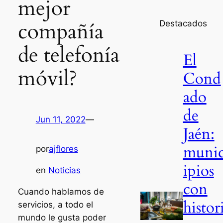
mejor
compañía
Destacados
de telefonía
El
móvil?
Cond
ado
de
Jun 11, 2022
—
Jaén:
muni
por
ajflores
ipios
en
Noticias
con
Cuando hablamos de
histor
servicios, a todo el
mundo le gusta poder