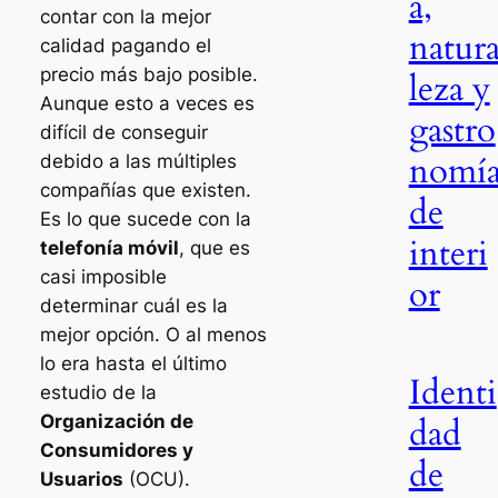
a,
contar con la mejor
natur
calidad pagando el
precio más bajo posible.
leza y
Aunque esto a veces es
gastro
difícil de conseguir
nomí
debido a las múltiples
compañías que existen.
de
Es lo que sucede con la
interi
telefonía móvil
, que es
casi imposible
or
determinar cuál es la
mejor opción. O al menos
lo era hasta el último
Identi
estudio de la
Organización de
dad
Consumidores y
de
Usuarios
(OCU).