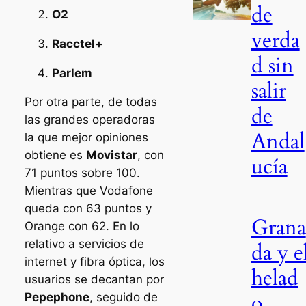
de
O2
verda
Racctel+
d sin
Parlem
salir
Por otra parte, de todas
de
las grandes operadoras
Andal
la que mejor opiniones
obtiene es
Movistar
, con
ucía
71 puntos sobre 100.
Mientras que Vodafone
queda con 63 puntos y
Grana
Orange con 62. En lo
relativo a servicios de
da y e
internet y fibra óptica, los
helad
usuarios se decantan por
o
Pepephone
, seguido de