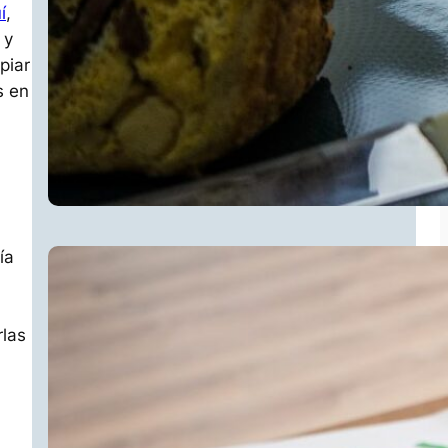
í
,
 y
piar
s en
ía
rlas