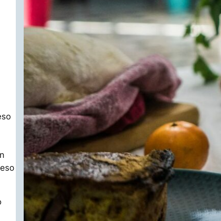
eso
un
 eso
o