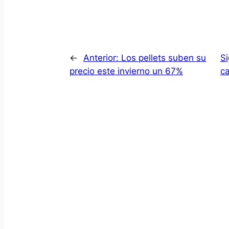
←
Anterior:
Los pellets suben su
Si
precio este invierno un 67%
ca