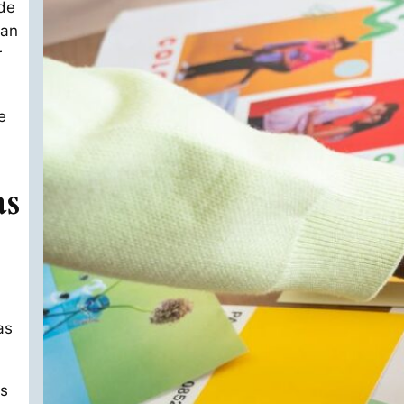
de
ran
r
e
as
as
as