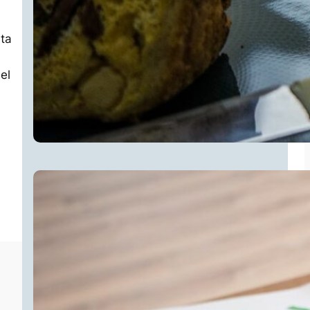
nta
el