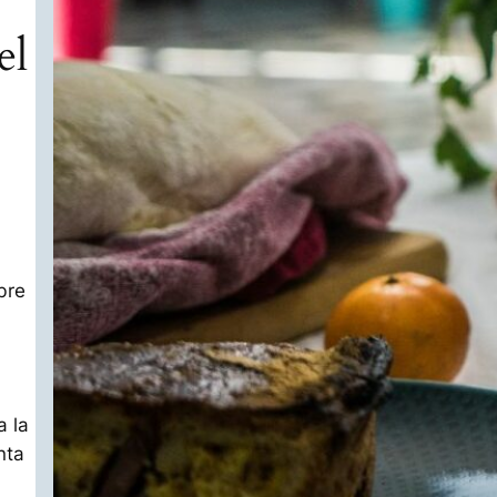
el
bre
a la
nta