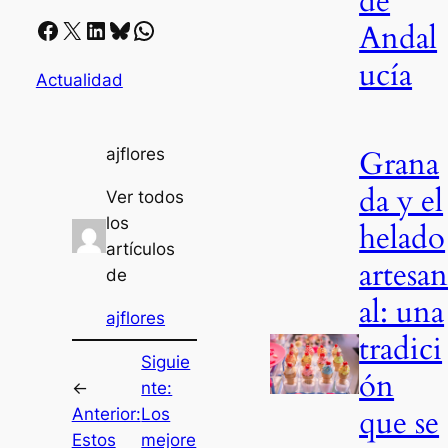
de
Facebook
X
LinkedIn
Bluesky
Whatsapp
Andal
ucía
Actualidad
Grana
ajflores
da y el
Ver todos
los
helado
artículos
artesa
de
al: una
ajflores
tradici
Siguie
ón
←
nte:
que se
Anterior:
Los
Estos
mejore