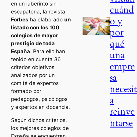
en un laberinto sin
cuánd
escapatoria, la revista
o y
Forbes
ha elaborado
un
listado con los 100
por
colegios de mayor
qué
prestigio de toda
España
. Para ello han
una
tenido en cuenta 36
empre
criterios objetivos
sa
analizados por un
comité de expertos
necesi
formado por
a
pedagogos, psicólogos
y expertos en docencia.
reinve
ntarse
Según dichos criterios,
los mejores colegios de
España se encuentran