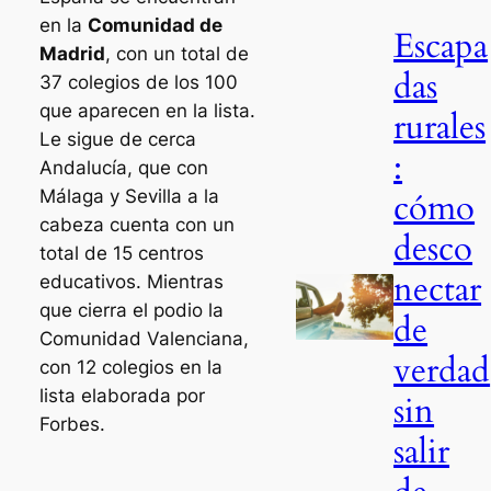
en la
Comunidad de
Escapa
Madrid
, con un total de
das
37 colegios de los 100
que aparecen en la lista.
rurales
Le sigue de cerca
:
Andalucía, que con
Málaga y Sevilla a la
cómo
cabeza cuenta con un
desco
total de 15 centros
nectar
educativos. Mientras
que cierra el podio la
de
Comunidad Valenciana,
verdad
con 12 colegios en la
lista elaborada por
sin
Forbes.
salir