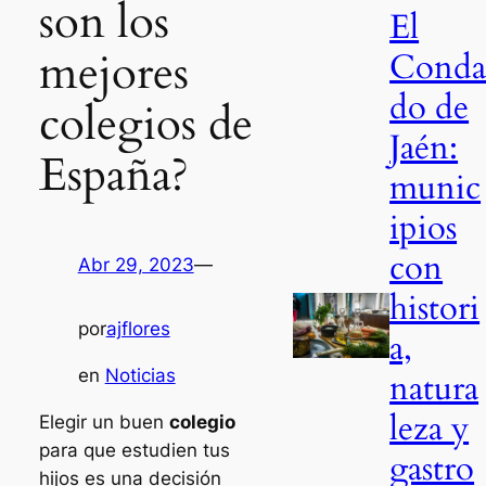
son los
El
mejores
Cond
do de
colegios de
Jaén:
España?
munic
ipios
con
Abr 29, 2023
—
histori
por
ajflores
a,
en
Noticias
natura
leza y
Elegir un buen
colegio
para que estudien tus
gastro
hijos es una decisión