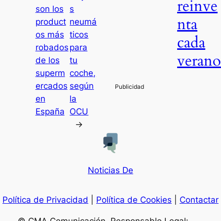
reinve
son los
s
nta
product
neumá
os más
ticos
cada
robados
para
veran
de los
tu
superm
coche,
ercados
según
en
la
España
OCU
→
Noticias De
Política de Privacidad
|
Política de Cookies
|
Contactar
© CMA Comunicación. Responsable Legal: