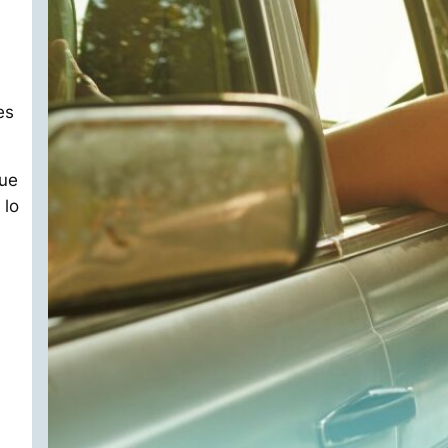
es
que
 lo