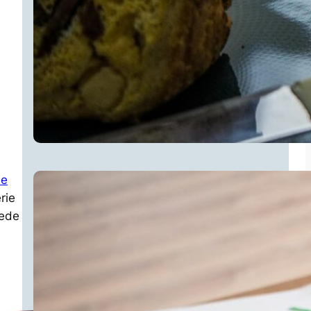
de
rie
uede