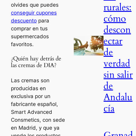
rurales:
olvides que puedes
conseguir cupones
cómo
descuento
para
descon
comprar en tus
supermercados
ectar
favoritos.
de
¿Quién hay detrás de
verdad
las cremas de DIA?
sin salir
Las cremas son
de
producidas en
Andalu
exclusiva por un
fabricante español,
cía
Smart Advanced
Consmetics, con sede
en Madrid, y que ya
Granad
vende los productos