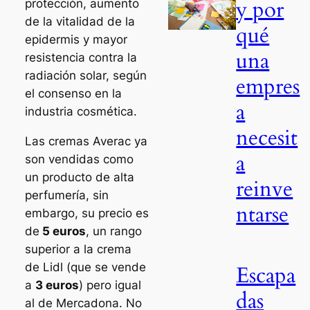
y por
protección, aumento
de la vitalidad de la
qué
epidermis y mayor
una
resistencia contra la
radiación solar, según
empres
el consenso en la
a
industria cosmética.
necesit
Las cremas Averac ya
a
son vendidas como
un producto de alta
reinve
perfumería, sin
ntarse
embargo, su precio es
de
5 euros
, un rango
superior a la crema
de Lidl (que se vende
Escapa
a
3 euros
) pero igual
das
al de Mercadona. No