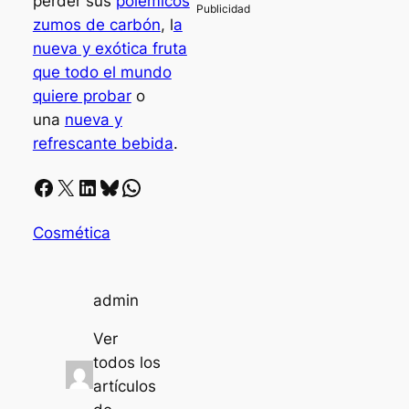
perder sus
polémicos
zumos de carbón
, l
a
nueva y exótica fruta
que todo el mundo
quiere probar
o
una
nueva y
refrescante bebida
.
Facebook
X
LinkedIn
Bluesky
Whatsapp
Cosmética
admin
Ver
todos los
artículos