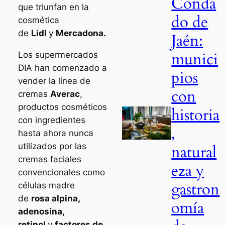
Conda
que triunfan en la
do de
cosmética
de
Lidl
y
Mercadona.
Jaén:
munici
Los supermercados
DIA han comenzado a
pios
vender la línea de
con
cremas
Averac
,
productos cosméticos
historia
con ingredientes
,
hasta ahora nunca
utilizados por las
natural
cremas faciales
eza y
convencionales como
gastron
células madre
de
rosa alpina,
omía
adenosina,
retinol
y
factores de