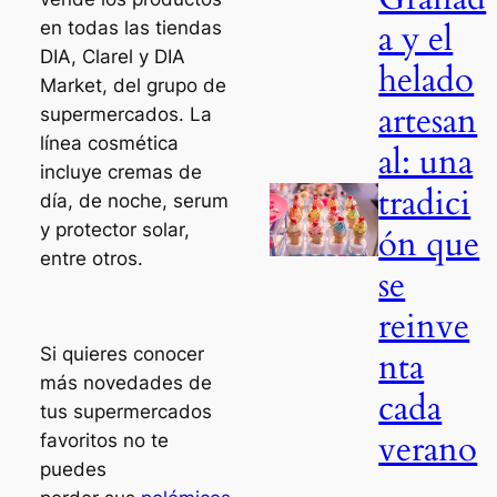
a y el
en todas las tiendas
DIA, Clarel y DIA
helado
Market, del grupo de
artesan
supermercados. La
línea cosmética
al: una
incluye cremas de
tradici
día, de noche, serum
y protector solar,
ón que
entre otros.
se
reinve
Si quieres conocer
nta
más novedades de
cada
tus supermercados
verano
favoritos no te
puedes