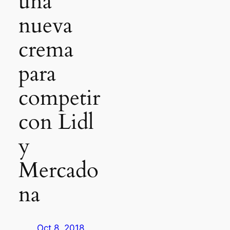
una
nueva
crema
para
competir
con Lidl
y
Mercado
na
Oct 8, 2018