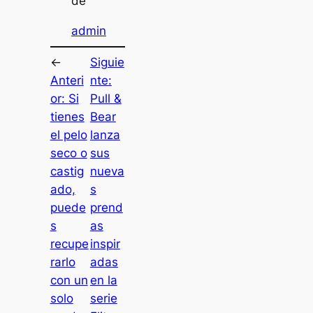
de
admin
←
Siguie
Anteri
nte:
or:
Si
Pull &
tienes
Bear
el pelo
lanza
seco o
sus
castig
nueva
ado,
s
puede
prend
s
as
recupe
inspir
rarlo
adas
con un
en la
solo
serie