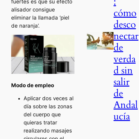
:
fuertes es que su efecto
alisador consigue
cómo
eliminar la llamada ‘piel
desco
de naranja’.
nectar
de
verda
d sin
salir
Modo de empleo
de
Aplicar dos veces al
Andal
día sobre las zonas
ucía
del cuerpo que
quieras tratar
realizando masajes
circulares con el