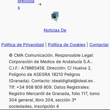
preciosa
→
s
Noticias De
Política de Privacidad
|
Política de Cookies
|
Contactar
© CMA Comunicación. Responsable Legal:
Corporación de Medios de Andalucía S.A..
C.I.F.: A78865458. Dirección: C/ Huelva 2,
Polígono de ASEGRA 18210 Peligros
(Granada). Contacto: idealdigital@ideal.es .
Tlf: +34 958 809 809. Datos Registrales:
Registro Mercantil de Granada, folio 117, tomo
304 general, libro 204, sección 3ª
sociedades, inscripción 4