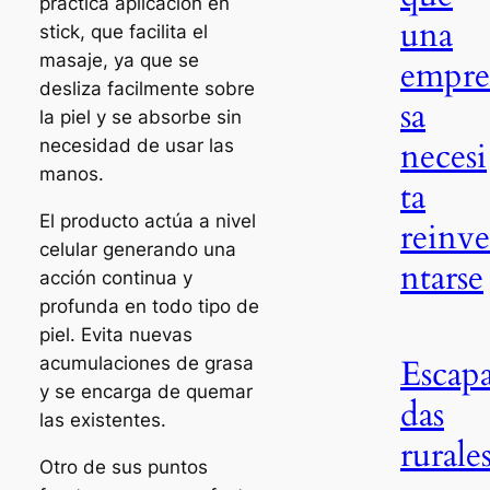
práctica aplicación en
una
stick, que facilita el
masaje, ya que se
empr
desliza facilmente sobre
sa
la piel y se absorbe sin
necesi
necesidad de usar las
manos.
ta
El producto actúa a nivel
reinv
celular generando una
ntarse
acción continua y
profunda en todo tipo de
piel. Evita nuevas
Escap
acumulaciones de grasa
y se encarga de quemar
das
las existentes.
rurale
Otro de sus puntos