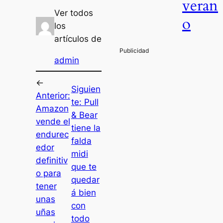
veran
Ver todos
o
los
artículos de
admin
←
Siguien
Anterior:
te:
Pull
Amazon
& Bear
vende el
tiene la
endurec
falda
edor
midi
definitiv
que te
o para
quedar
tener
á bien
unas
con
uñas
todo