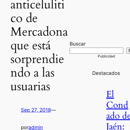
anticeluliti
co de
Mercadona
que está
Buscar
sorprendie
ndo a las
Destacados
usuarias
El
Cond
Sep 27, 2018
—
ado d
Jaén:
por
admin