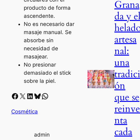
Grana
producto de forma
da y e
ascendente.
No es necesario dar
helad
masaje manual. Se
artesa
absorbe sin
nal:
necesidad de
masajear.
una
No presionar
tradic
demasiado el stick
sobre la piel.
ón
que se
Facebook
X
LinkedIn
Bluesky
Whatsapp
reinv
Cosmética
nta
cada
admin