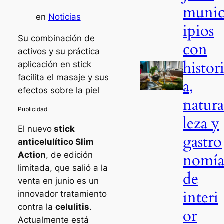
muni
en
Noticias
ipios
Su combinación de
con
activos y su práctica
histor
aplicación en stick
facilita el masaje y sus
a,
efectos sobre la piel
natur
leza y
El nuevo
stick
gastro
anticelulítico Slim
Action
, de edición
nomí
limitada, que salió a la
de
venta en junio es un
interi
innovador tratamiento
contra la
celulitis
.
or
Actualmente está