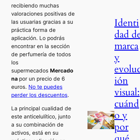
recibiendo muchas
valoraciones positivas de
Identi
las usuarias gracias a su
práctica forma de
dad d
aplicación. Lo podrás
marca
encontrar en la sección
y
de perfumería de todos
los
evolu
supermecados
Mercado
ión
na
por un precio de 6
euros.
No te puedes
visual:
perder los descuentos
.
cuánd
La principal cualidad de
o y
este anticelulítico, junto
por
a su combinación de
activos, está en su
qué