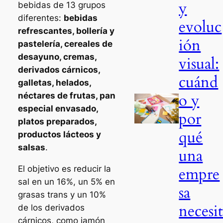
y
bebidas de 13 grupos
diferentes:
bebidas
evoluc
refrescantes, bollería y
ión
pastelería, cereales de
desayuno, cremas,
visual:
derivados cárnicos,
cuánd
galletas, helados,
o y
néctares de frutas, pan
especial envasado,
por
platos preparados,
qué
productos lácteos y
salsas
.
una
El objetivo es reducir la
empre
sal en un 16%, un 5% en
sa
grasas trans y un 10%
necesi
de los derivados
cárnicos, como jamón