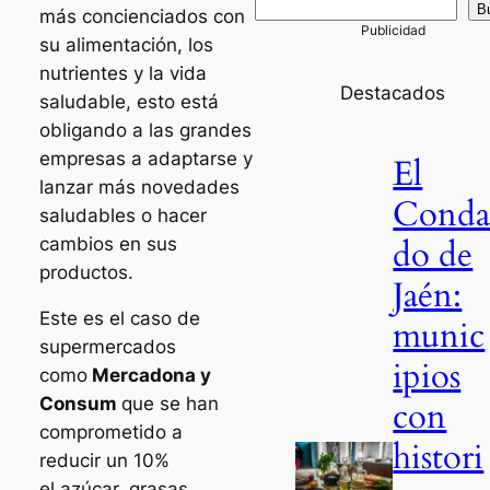
B
más concienciados con
su alimentación, los
nutrientes y la vida
Destacados
saludable, esto está
obligando a las grandes
empresas a adaptarse y
El
lanzar más novedades
Cond
saludables o hacer
do de
cambios en sus
productos.
Jaén:
Este es el caso de
munic
supermercados
ipios
como
Mercadona y
Consum
que se han
con
comprometido a
histori
reducir un 10%
el azúcar, grasas