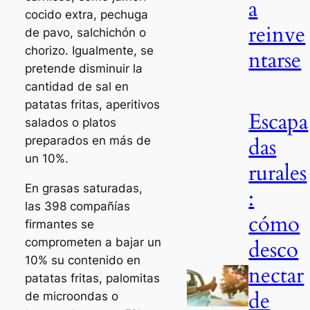
a
cocido extra, pechuga
reinve
de pavo, salchichón o
chorizo. Igualmente, se
ntarse
pretende disminuir la
cantidad de sal en
patatas fritas, aperitivos
Escapa
salados o platos
das
preparados en más de
un 10%.
rurales
En grasas saturadas,
:
las 398 compañías
cómo
firmantes se
desco
comprometen a bajar un
10% su contenido en
nectar
patatas fritas, palomitas
de
de microondas o