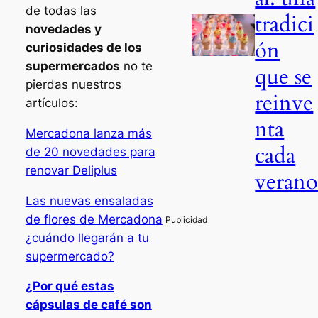
de todas las
tradici
novedades y
ón
curiosidades de los
supermercados
no te
que se
pierdas nuestros
reinve
artículos:
nta
Mercadona lanza más
cada
de 20 novedades para
renovar Deliplus
veran
Las nuevas ensaladas
de flores de Mercadona
¿cuándo llegarán a tu
supermercado?
¿Por qué estas
cápsulas de café son