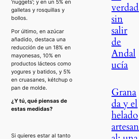
‘nuggets’; y en un 5% en
verdad
galletas y rosquillas y
sin
bollos.
salir
Por último, en azúcar
de
añadido, destaca una
reducción de un 18% en
Andal
mayonesas, 10% en
ucía
productos lácteos como
yogures y batidos, y 5%
en cruasanes, kétchup o
pan de molde.
Grana
da y el
¿Y tú, qué piensas de
estas medidas?
helado
artesa
al: una
Si quieres estar al tanto