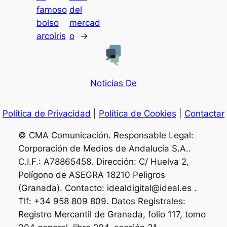
famoso
del
bolso
mercad
arcoíris
o
→
Noticias De
Política de Privacidad
|
Política de Cookies
|
Contactar
© CMA Comunicación. Responsable Legal:
Corporación de Medios de Andalucía S.A..
C.I.F.: A78865458. Dirección: C/ Huelva 2,
Polígono de ASEGRA 18210 Peligros
(Granada). Contacto: idealdigital@ideal.es .
Tlf: +34 958 809 809. Datos Registrales:
Registro Mercantil de Granada, folio 117, tomo