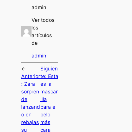
admin
Ver todos
los
artículos
de
admin
←
Siguien
Anterior
te:
Esta
:
Zara
es la
sorpren
mascar
de
illa
lanzand
para el
o en
pelo
rebajas
más
su
cara