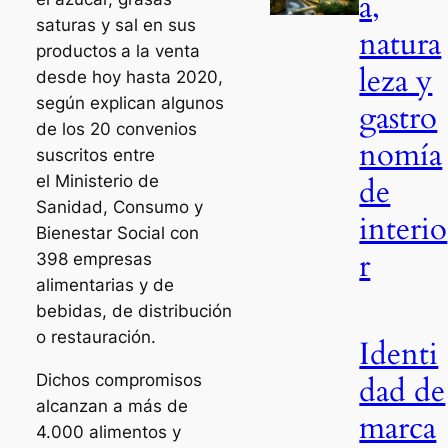
a,
saturas y sal en sus
natura
productos
a la venta
leza y
desde hoy hasta 2020,
según explican algunos
gastro
de los 20 convenios
nomía
suscritos entre
de
el Ministerio de
Sanidad, Consumo y
interio
Bienestar Social con
r
398 empresas
alimentarias y de
bebidas, de distribución
o restauración.
Identi
Dichos compromisos
dad de
alcanzan a más de
marca
4.000 alimentos y