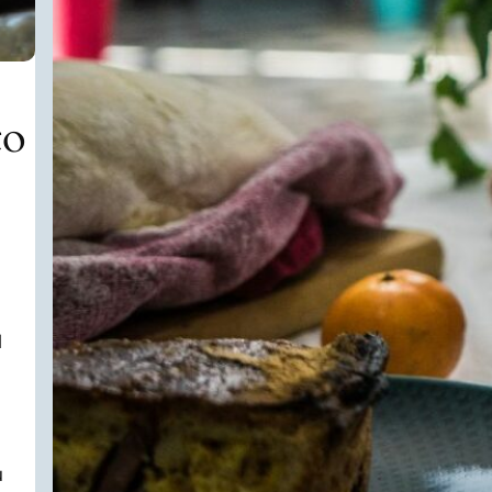
to
l
u