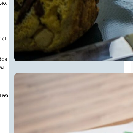
pio.
del
dos
ba
ones