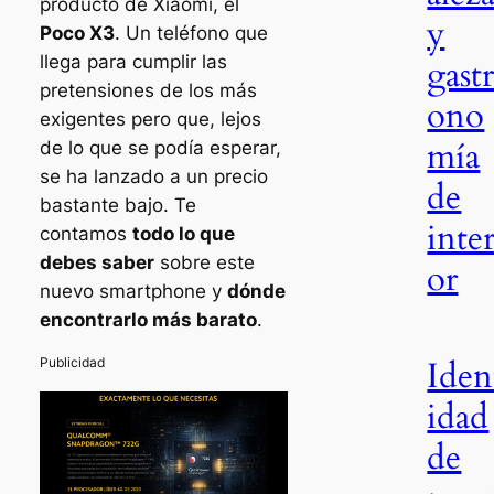
producto de Xiaomi, el
y
Poco X3
. Un teléfono que
llega para cumplir las
gast
pretensiones de los más
ono
exigentes pero que, lejos
mía
de lo que se podía esperar,
se ha lanzado a un precio
de
bastante bajo. Te
inter
contamos
todo lo que
debes saber
sobre este
or
nuevo smartphone y
dónde
encontrarlo más barato
.
Iden
idad
de