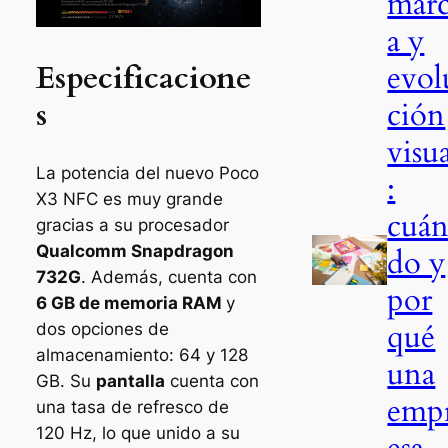
mar
a y
Especificacione
evol
s
ción
visu
La potencia del nuevo Poco
:
X3 NFC es muy grande
cuá
gracias a su procesador
Qualcomm Snapdragon
do y
732G
. Además, cuenta con
por
6 GB de memoria RAM
y
qué
dos opciones de
almacenamiento: 64 y 128
una
GB. Su
pantalla
cuenta con
emp
una tasa de refresco de
120 Hz, lo que unido a su