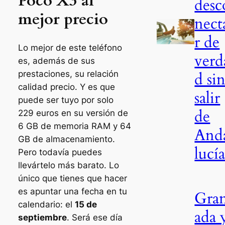
Poco X3 al
desc
mejor precio
nect
r de
Lo mejor de este teléfono
verd
es, además de sus
prestaciones, su relación
d si
calidad precio. Y es que
salir
puede ser tuyo por solo
de
229 euros en su versión de
6 GB de memoria RAM y 64
And
GB de almacenamiento.
lucí
Pero todavía puedes
llevártelo más barato. Lo
único que tienes que hacer
es apuntar una fecha en tu
Gra
calendario: el
15 de
ada 
septiembre
. Será ese día