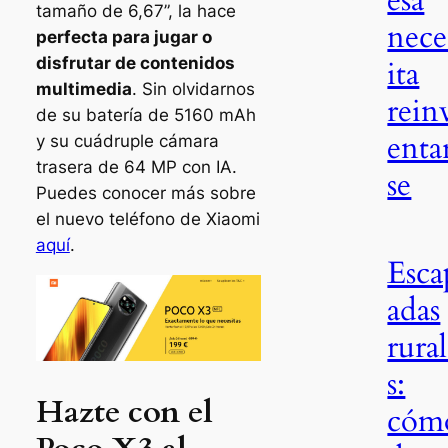
esa
tamaño de 6,67”, la hace
nece
perfecta para jugar o
disfrutar de contenidos
ita
multimedia
. Sin olvidarnos
rein
de su batería de 5160 mAh
enta
y su cuádruple cámara
trasera de 64 MP con IA.
se
Puedes conocer más sobre
el nuevo teléfono de Xiaomi
aquí
.
Esca
adas
rura
s:
Hazte con el
cóm