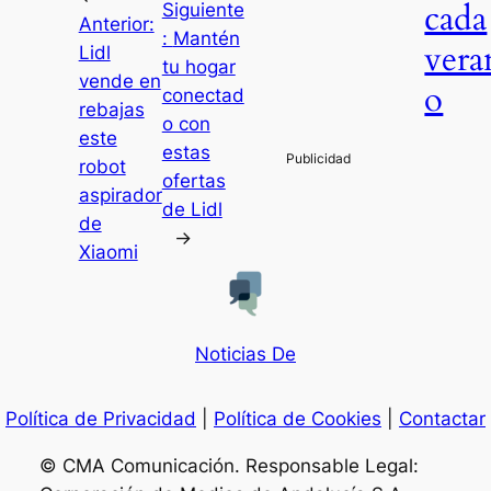
cada
Siguiente
Anterior:
:
Mantén
vera
Lidl
tu hogar
vende en
o
conectad
rebajas
o con
este
estas
robot
ofertas
aspirador
de Lidl
de
→
Xiaomi
Noticias De
Política de Privacidad
|
Política de Cookies
|
Contactar
© CMA Comunicación. Responsable Legal: