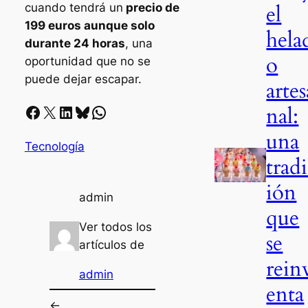
el
cuando tendrá un
precio de
199 euros aunque solo
hela
durante 24 horas
, una
o
oportunidad que no se
puede dejar escapar.
artes
nal:
Facebook
X
LinkedIn
Bluesky
Whatsapp
una
Tecnología
trad
ión
admin
que
Ver todos los
se
artículos de
rein
admin
enta
←