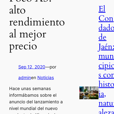
alto
El
Con
rendimiento
dad
al mejor
de
precio
Jaén
mun
cipi
Sep 12, 2020
—
por
s co
admin
en
Noticias
hist
Hace unas semanas
ia,
informábamos sobre el
natu
anuncio del lanzamiento a
nivel mundial del nuevo
alez