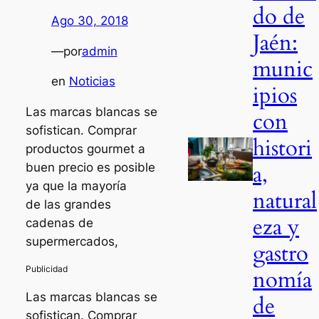
do de
Ago 30, 2018
Jaén:
—
por
admin
munic
en
Noticias
ipios
Las marcas blancas se
con
sofistican. Comprar
histori
productos gourmet a
a,
buen precio es posible
ya que la mayoría
natural
de las grandes
eza y
cadenas de
supermercados,
gastro
nomía
Las marcas blancas se
de
sofistican. Comprar