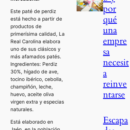
por
Este paté de perdiz
qué
está hecho a partir de
productos de
una
primerísima calidad, La
empre
Real Carolina elabora
sa
uno de sus clásicos y
más afamados patés.
necesit
Ingredientes: Perdiz
a
30%, hígado de ave,
tocino ibérico, cebolla,
reinve
champiñón, leche,
ntarse
huevo, aceite oliva
virgen extra y especias
naturales.
Escapa
Está elaborado en
Jaén, en la población