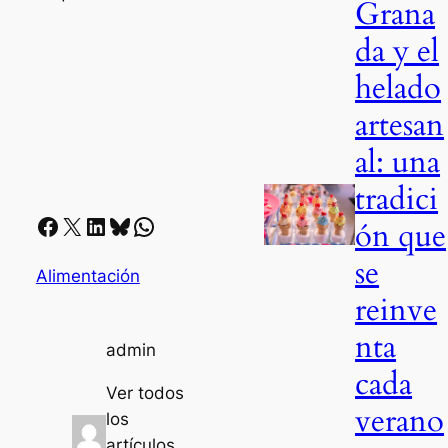
Grana
da y el
helado
artesan
al: una
tradici
Facebook
X
LinkedIn
Bluesky
Whatsapp
ón que
se
Alimentación
reinve
nta
admin
cada
Ver todos
verano
los
artículos