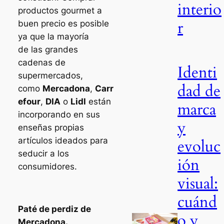
interio
productos gourmet a
r
buen precio es posible
ya que la mayoría
de las grandes
cadenas de
Identi
supermercados,
dad de
como
Mercadona
,
Carr
efour
,
DIA
o
Lidl
están
marca
incorporando en sus
y
enseñas propias
artículos ideados para
evoluc
seducir a los
ión
consumidores.
visual:
cuánd
Paté de perdiz de
o y
Mercadona.