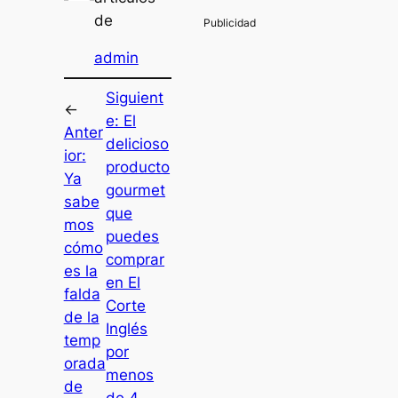
de
admin
Siguient
←
e:
El
Anter
delicioso
ior:
producto
Ya
gourmet
sabe
que
mos
puedes
cómo
comprar
es la
en El
falda
Corte
de la
Inglés
temp
por
orada
menos
de