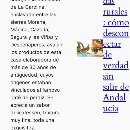
das
de La Carolina,
rurales
enclavada entre las
: cómo
sierras Morena,
Mágina, Cazorla,
descon
Segura y las Viñas y
ectar
Despeñaperos, avalan
de
los productos de esta
casa elaboradora de
verdad
más de 30 años de
sin
antigüedad, cuyos
orígenes estaban
salir de
vinculados al famoso
Andal
paté de perdiz. Se
aprecia un sabor
ucía
delicatessen, textura
muy fina, toda una
exquisitez.