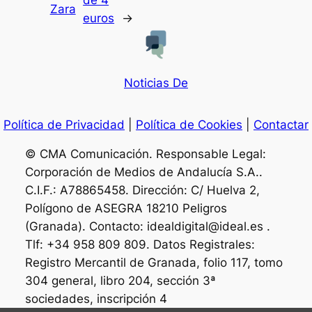
de 4
Zara
euros
→
Noticias De
Política de Privacidad
|
Política de Cookies
|
Contactar
© CMA Comunicación. Responsable Legal:
Corporación de Medios de Andalucía S.A..
C.I.F.: A78865458. Dirección: C/ Huelva 2,
Polígono de ASEGRA 18210 Peligros
(Granada). Contacto: idealdigital@ideal.es .
Tlf: +34 958 809 809. Datos Registrales:
Registro Mercantil de Granada, folio 117, tomo
304 general, libro 204, sección 3ª
sociedades, inscripción 4