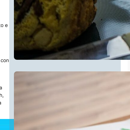
to e
 con
a
h,
a