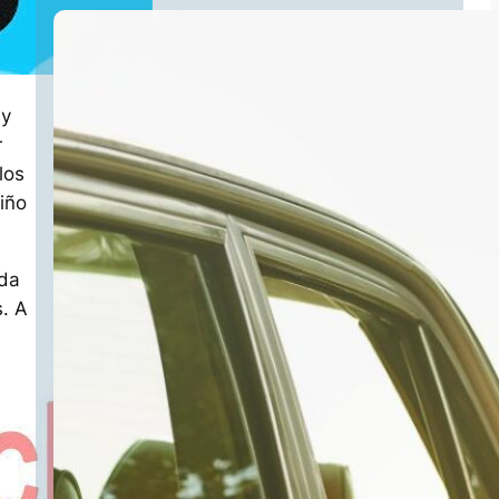
 y
r
los
niño
nda
s. A