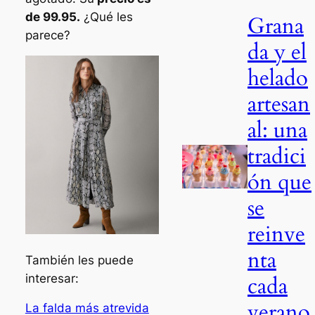
de 99.95.
¿Qué les
Grana
parece?
da y el
helado
artesan
al: una
tradici
ón que
se
reinve
nta
También les puede
interesar:
cada
verano
La falda más atrevida