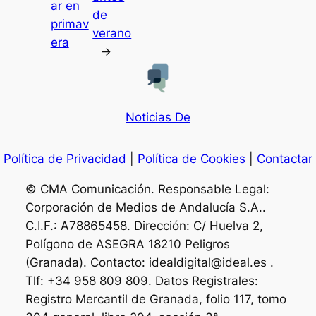
ar en
de
primav
verano
era
→
Noticias De
Política de Privacidad
|
Política de Cookies
|
Contactar
© CMA Comunicación. Responsable Legal:
Corporación de Medios de Andalucía S.A..
C.I.F.: A78865458. Dirección: C/ Huelva 2,
Polígono de ASEGRA 18210 Peligros
(Granada). Contacto: idealdigital@ideal.es .
Tlf: +34 958 809 809. Datos Registrales:
Registro Mercantil de Granada, folio 117, tomo