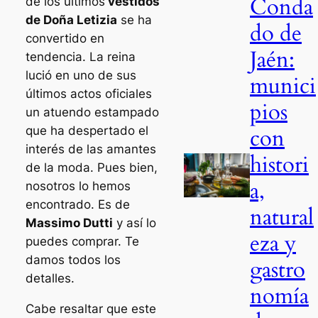
Conda
de los últimos
vestidos
de Doña Letizia
se ha
do de
convertido en
Jaén:
tendencia. La reina
lució en uno de sus
munici
últimos actos oficiales
pios
un atuendo estampado
con
que ha despertado el
interés de las amantes
histori
de la moda. Pues bien,
a,
nosotros lo hemos
encontrado. Es de
natural
Massimo Dutti
y así lo
eza y
puedes comprar. Te
damos todos los
gastro
detalles.
nomía
Cabe resaltar que este