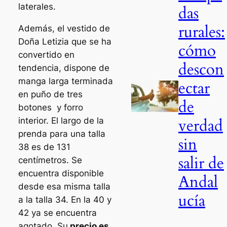
laterales.
das
rurales:
Además, el vestido de
Doña Letizia que se ha
cómo
convertido en
descon
tendencia, dispone de
manga larga terminada
ectar
en puño de tres
de
botones y forro
verdad
interior. El largo de la
prenda para una talla
sin
38 es de 131
salir de
centímetros. Se
encuentra disponible
Andal
desde esa misma talla
ucía
a la talla 34. En la 40 y
42 ya se encuentra
agotado. Su
precio es