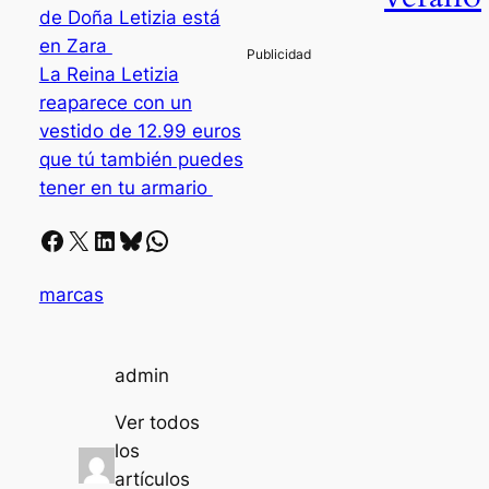
de Doña Letizia está
en Zara
La Reina Letizia
reaparece con un
vestido de 12.99 euros
que tú también puedes
tener en tu armario
Facebook
X
LinkedIn
Bluesky
Whatsapp
marcas
admin
Ver todos
los
artículos