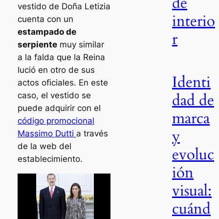
de
vestido de Doña Letizia
interio
cuenta con un
estampado de
r
serpiente
muy similar
a la falda que la Reina
lució en otro de sus
Identi
actos oficiales. En este
dad de
caso, el vestido se
puede adquirir con el
marca
código promocional
y
Massimo Dutti
a través
de la web del
evoluc
establecimiento.
ión
visual:
cuánd