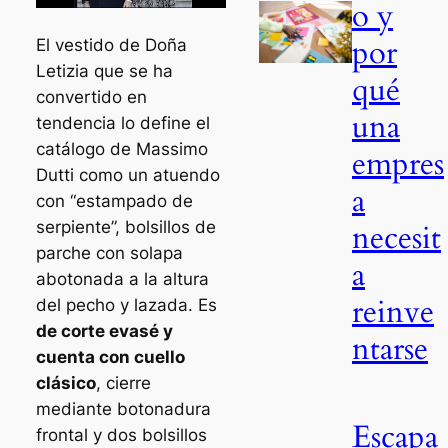
o y
por
El vestido de Doña
Letizia que se ha
qué
convertido en
una
tendencia lo define el
catálogo de Massimo
empres
Dutti como un atuendo
a
con “estampado de
serpiente”, bolsillos de
necesit
parche con solapa
a
abotonada a la altura
reinve
del pecho y lazada. Es
de corte evasé y
ntarse
cuenta con cuello
clásico
, cierre
mediante botonadura
Escapa
frontal y dos bolsillos