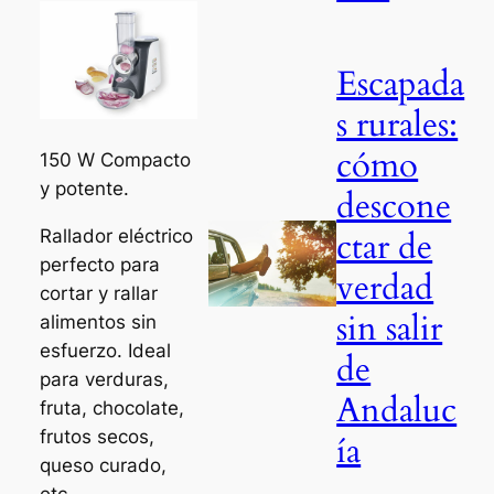
Escapada
s rurales:
cómo
150 W Compacto
y potente.
descone
ctar de
Rallador eléctrico
perfecto para
verdad
cortar y rallar
sin salir
alimentos sin
esfuerzo. Ideal
de
para verduras,
Andaluc
fruta, chocolate,
frutos secos,
ía
queso curado,
etc.