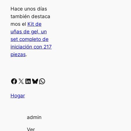
Hace unos días
también destaca
mos el
Kit de
uñas de gel, un
set completo de
iniciación con 217
piezas
.
Facebook
X
LinkedIn
Bluesky
Whatsapp
Hogar
admin
Ver