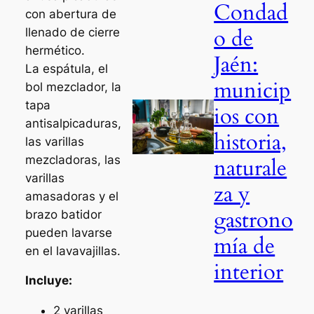
Condad
con abertura de
o de
llenado de cierre
hermético.
Jaén:
La espátula, el
municip
bol mezclador, la
tapa
ios con
antisalpicaduras,
historia,
las varillas
mezcladoras, las
naturale
varillas
za y
amasadoras y el
gastrono
brazo batidor
pueden lavarse
mía de
en el lavavajillas.
interior
Incluye:
2 varillas