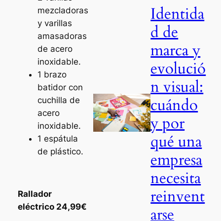
Identida
mezcladoras
y varillas
d de
amasadoras
marca y
de acero
inoxidable.
evolució
1 brazo
n visual:
batidor con
cuándo
cuchilla de
acero
y por
inoxidable.
qué una
1 espátula
de plástico.
empresa
necesita
reinvent
Rallador
eléctrico 24,99€
arse