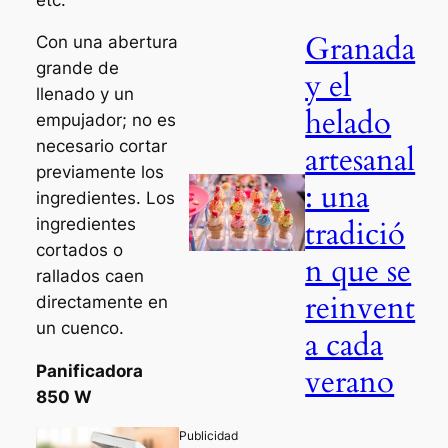
Granada
Con una abertura
grande de
y el
llenado y un
helado
empujador; no es
necesario cortar
artesanal
previamente los
: una
ingredientes. Los
tradició
ingredientes
cortados o
n que se
rallados caen
reinvent
directamente en
un cuenco.
a cada
verano
Panificadora
850 W