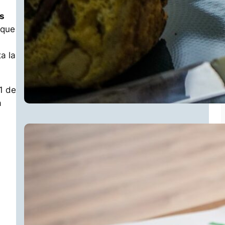
es
 que
a la
1 de
a