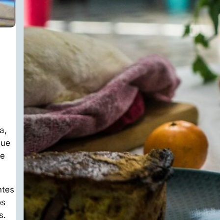
a,
que
de
ntes
os
s.