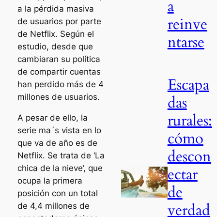
a
a la pérdida masiva
reinve
de usuarios por parte
de Netflix. Según el
ntarse
estudio, desde que
cambiaran su política
de compartir cuentas
Escapa
han perdido más de 4
millones de usuarios.
das
rurales:
A pesar de ello, la
serie ma´s vista en lo
cómo
que va de año es de
descon
Netflix. Se trata de ‘La
chica de la nieve’, que
ectar
ocupa la primera
de
posición con un total
verdad
de 4,4 millones de