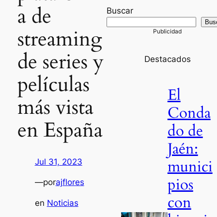
a de
Buscar
Bus
streaming
de series y
Destacados
películas
El
más vista
Conda
en España
do de
Jaén:
munici
Jul 31, 2023
pios
—
por
ajflores
con
en
Noticias