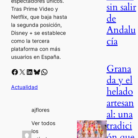
espectadores únicos.
sin salir
Tras Prime Video y
de
Netflix, que baja hasta
la segunda posición,
Andalu
Disney + se establece
cía
como la tercera
plataforma con más
usuarios en España.
Grana
Facebook
X
LinkedIn
Bluesky
Whatsapp
da y el
Actualidad
helado
artesan
ajflores
al: una
tradici
Ver todos
los
ón que