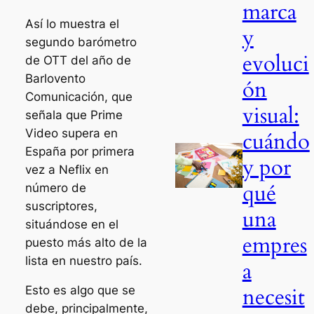
marca
Así lo muestra el
y
segundo barómetro
evoluci
de OTT del año de
Barlovento
ón
Comunicación, que
visual:
señala que Prime
Video supera en
cuándo
España por primera
y por
vez a Neflix en
qué
número de
suscriptores,
una
situándose en el
empres
puesto más alto de la
lista en nuestro país.
a
necesit
Esto es algo que se
debe, principalmente,