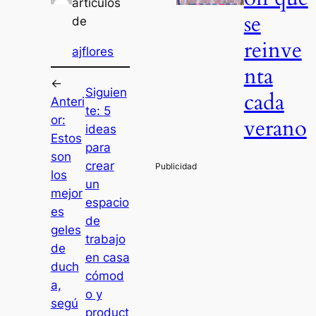
artículos
se
de
reinve
ajflores
nta
←
Siguien
cada
Anteri
te:
5
or:
verano
ideas
Estos
para
son
crear
los
un
mejor
espacio
es
de
geles
trabajo
de
en casa
duch
cómod
a,
o y
segú
product