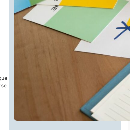
 que
rse