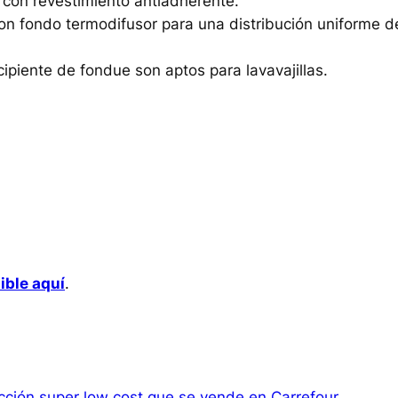
 con revestimiento antiadherente.
n fondo termodifusor para una distribución uniforme d
cipiente de fondue son aptos para lavavajillas.
ible aquí
.
cción super low cost que se vende en Carrefour