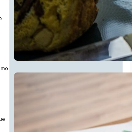
o
ismo
que